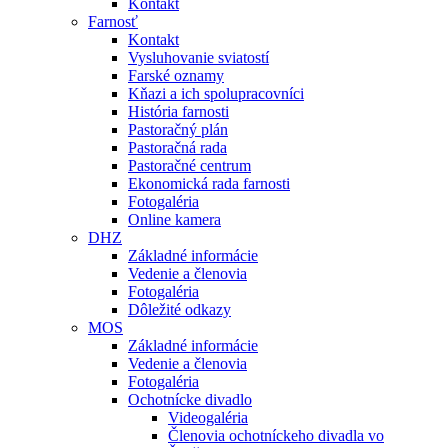
Kontakt
Farnosť
Kontakt
Vysluhovanie sviatostí
Farské oznamy
Kňazi a ich spolupracovníci
História farnosti
Pastoračný plán
Pastoračná rada
Pastoračné centrum
Ekonomická rada farnosti
Fotogaléria
Online kamera
DHZ
Základné informácie
Vedenie a členovia
Fotogaléria
Dôležité odkazy
MOS
Základné informácie
Vedenie a členovia
Fotogaléria
Ochotnícke divadlo
Videogaléria
Členovia ochotníckeho divadla vo