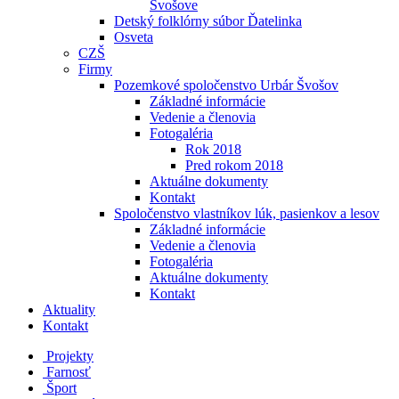
Švošove
Detský folklórny súbor Ďatelinka
Osveta
CZŠ
Firmy
Pozemkové spoločenstvo Urbár Švošov
Základné informácie
Vedenie a členovia
Fotogaléria
Rok 2018
Pred rokom 2018
Aktuálne dokumenty
Kontakt
Spoločenstvo vlastníkov lúk, pasienkov a lesov
Základné informácie
Vedenie a členovia
Fotogaléria
Aktuálne dokumenty
Kontakt
Aktuality
Kontakt
Projekty
Farnosť
Šport