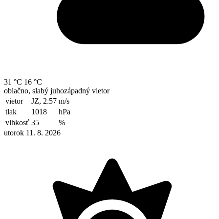
31 °C
16 °C
oblačno, slabý juhozápadný vietor
vietor
JZ, 2.57
m/s
tlak
1018
hPa
vlhkosť
35
%
utorok 11. 8. 2026