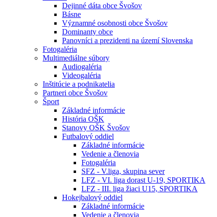
Dejinné dáta obce Švošov
Básne
Významné osobnosti obce Švošov
Dominanty obce
Panovníci a prezidenti na území Slovenska
Fotogaléria
Multimediálne súbory
Audiogaléria
Videogaléria
Inštitúcie a podnikatelia
Partneri obce Švošov
Šport
Základné informácie
História OŠK
Stanovy OŠK Švošov
Futbalový oddiel
Základné informácie
Vedenie a členovia
Fotogaléria
SFZ - V.liga, skupina sever
LFZ - VI. liga dorast U-19, SPORTIKA
LFZ - III. liga žiaci U15, SPORTIKA
Hokejbalový oddiel
Základné informácie
Vedenie a členovia