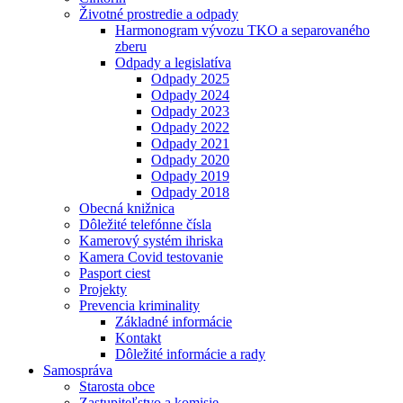
Životné prostredie a odpady
Harmonogram vývozu TKO a separovaného
zberu
Odpady a legislatíva
Odpady 2025
Odpady 2024
Odpady 2023
Odpady 2022
Odpady 2021
Odpady 2020
Odpady 2019
Odpady 2018
Obecná knižnica
Dôležité telefónne čísla
Kamerový systém ihriska
Kamera Covid testovanie
Pasport ciest
Projekty
Prevencia kriminality
Základné informácie
Kontakt
Dôležité informácie a rady
Samospráva
Starosta obce
Zastupiteľstvo a komisie