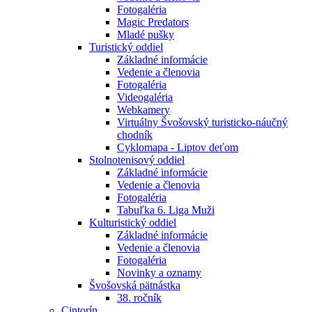
Fotogaléria
Magic Predators
Mladé pušky
Turistický oddiel
Základné informácie
Vedenie a členovia
Fotogaléria
Videogaléria
Webkamery
Virtuálny Švošovský turisticko-náučný
chodník
Cyklomapa - Liptov deťom
Stolnotenisový oddiel
Základné informácie
Vedenie a členovia
Fotogaléria
Tabuľka 6. Liga Muži
Kulturistický oddiel
Základné informácie
Vedenie a členovia
Fotogaléria
Novinky a oznamy
Švošovská pätnástka
38. ročník
Cintorín