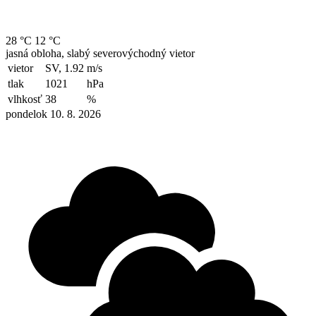
28 °C
12 °C
jasná obloha, slabý severovýchodný vietor
vietor
SV, 1.92
m/s
tlak
1021
hPa
vlhkosť
38
%
pondelok 10. 8. 2026