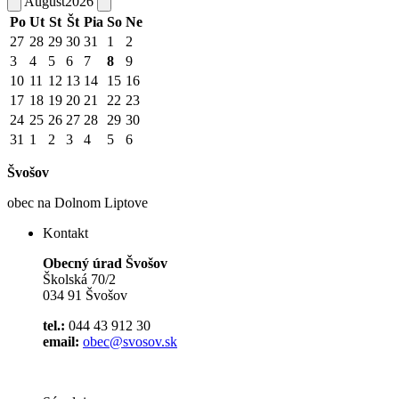
August
2026
Po
Ut
St
Št
Pia
So
Ne
27
28
29
30
31
1
2
3
4
5
6
7
8
9
10
11
12
13
14
15
16
17
18
19
20
21
22
23
24
25
26
27
28
29
30
31
1
2
3
4
5
6
Švošov
obec na Dolnom Liptove
Kontakt
Obecný úrad Švošov
Školská 70/2
034 91 Švošov
tel.:
044 43 912 30
email:
obec@svosov.sk