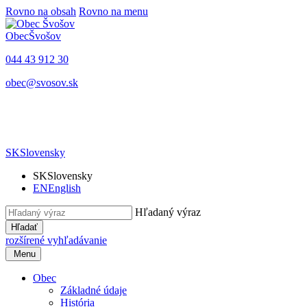
Rovno na obsah
Rovno na menu
Obec
Švošov
044 43 912 30
obec@svosov.sk
SK
Slovensky
SK
Slovensky
EN
English
Hľadaný výraz
Hľadať
rozšírené vyhľadávanie
Menu
Obec
Základné údaje
História