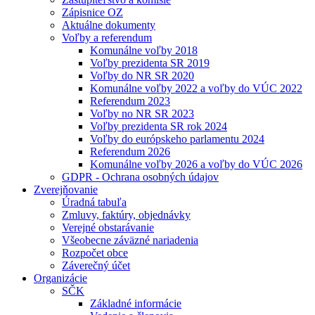
Zápisnice OZ
Aktuálne dokumenty
Voľby a referendum
Komunálne voľby 2018
Voľby prezidenta SR 2019
Voľby do NR SR 2020
Komunálne voľby 2022 a voľby do VÚC 2022
Referendum 2023
Voľby no NR SR 2023
Voľby prezidenta SR rok 2024
Voľby do európskeho parlamentu 2024
Referendum 2026
Komunálne voľby 2026 a voľby do VÚC 2026
GDPR - Ochrana osobných údajov
Zverejňovanie
Úradná tabuľa
Zmluvy, faktúry, objednávky
Verejné obstarávanie
Všeobecne záväzné nariadenia
Rozpočet obce
Záverečný účet
Organizácie
SČK
Základné informácie