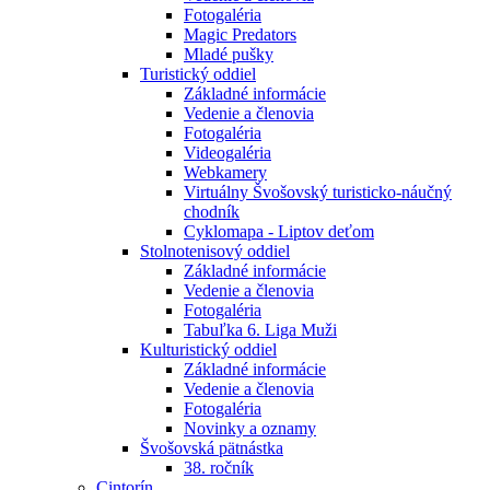
Fotogaléria
Magic Predators
Mladé pušky
Turistický oddiel
Základné informácie
Vedenie a členovia
Fotogaléria
Videogaléria
Webkamery
Virtuálny Švošovský turisticko-náučný
chodník
Cyklomapa - Liptov deťom
Stolnotenisový oddiel
Základné informácie
Vedenie a členovia
Fotogaléria
Tabuľka 6. Liga Muži
Kulturistický oddiel
Základné informácie
Vedenie a členovia
Fotogaléria
Novinky a oznamy
Švošovská pätnástka
38. ročník
Cintorín