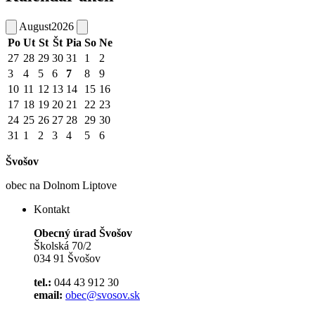
August
2026
Po
Ut
St
Št
Pia
So
Ne
27
28
29
30
31
1
2
3
4
5
6
7
8
9
10
11
12
13
14
15
16
17
18
19
20
21
22
23
24
25
26
27
28
29
30
31
1
2
3
4
5
6
Švošov
obec na Dolnom Liptove
Kontakt
Obecný úrad Švošov
Školská 70/2
034 91 Švošov
tel.:
044 43 912 30
email:
obec@svosov.sk