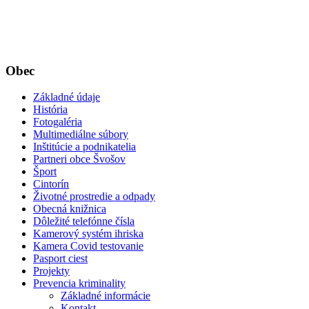
Obec
Základné údaje
História
Fotogaléria
Multimediálne súbory
Inštitúcie a podnikatelia
Partneri obce Švošov
Šport
Cintorín
Životné prostredie a odpady
Obecná knižnica
Dôležité telefónne čísla
Kamerový systém ihriska
Kamera Covid testovanie
Pasport ciest
Projekty
Prevencia kriminality
Základné informácie
Kontakt