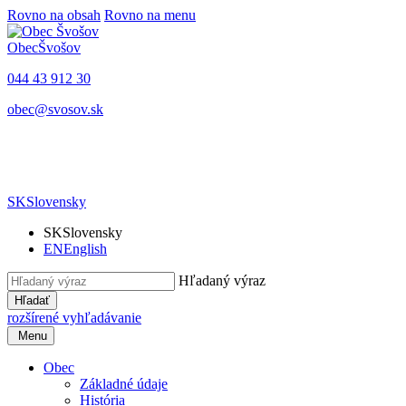
Rovno na obsah
Rovno na menu
Obec
Švošov
044 43 912 30
obec@svosov.sk
SK
Slovensky
SK
Slovensky
EN
English
Hľadaný výraz
Hľadať
rozšírené vyhľadávanie
Menu
Obec
Základné údaje
História