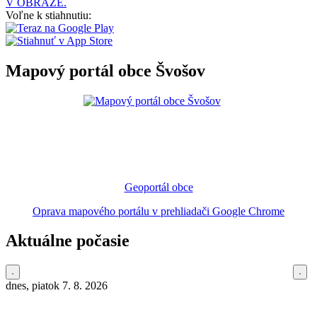
V OBRAZE.
Voľne k stiahnutiu:
Mapový portál obce Švošov
Geoportál obce
Oprava mapového portálu v prehliadači Google Chrome
Aktuálne počasie
dnes, piatok 7. 8. 2026