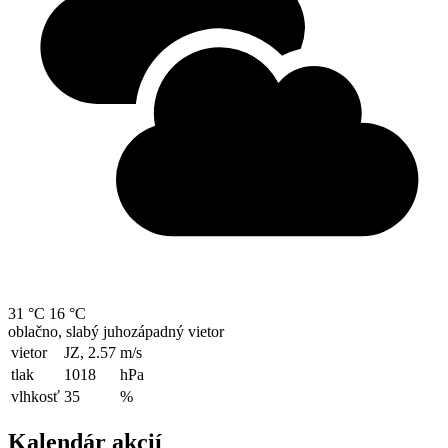
31 °C
16 °C
oblačno, slabý juhozápadný vietor
vietor
JZ, 2.57
m/s
tlak
1018
hPa
vlhkosť
35
%
Kalendár akcií