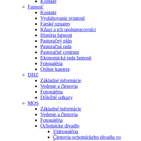
Kontakt
Farnosť
Kontakt
Vysluhovanie sviatostí
Farské oznamy
Kňazi a ich spolupracovníci
História farnosti
Pastoračný plán
Pastoračná rada
Pastoračné centrum
Ekonomická rada farnosti
Fotogaléria
Online kamera
DHZ
Základné informácie
Vedenie a členovia
Fotogaléria
Dôležité odkazy
MOS
Základné informácie
Vedenie a členovia
Fotogaléria
Ochotnícke divadlo
Videogaléria
Členovia ochotníckeho divadla vo