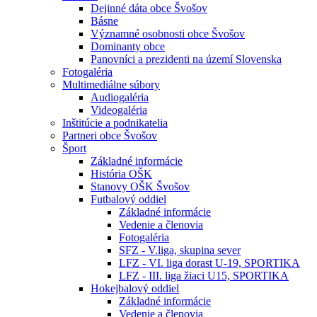
Dejinné dáta obce Švošov
Básne
Významné osobnosti obce Švošov
Dominanty obce
Panovníci a prezidenti na území Slovenska
Fotogaléria
Multimediálne súbory
Audiogaléria
Videogaléria
Inštitúcie a podnikatelia
Partneri obce Švošov
Šport
Základné informácie
História OŠK
Stanovy OŠK Švošov
Futbalový oddiel
Základné informácie
Vedenie a členovia
Fotogaléria
SFZ - V.liga, skupina sever
LFZ - VI. liga dorast U-19, SPORTIKA
LFZ - III. liga žiaci U15, SPORTIKA
Hokejbalový oddiel
Základné informácie
Vedenie a členovia