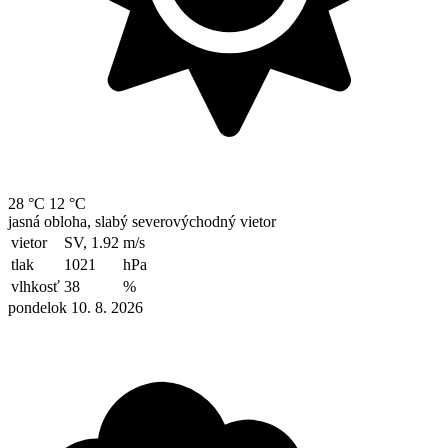
28 °C
12 °C
jasná obloha, slabý severovýchodný vietor
vietor
SV, 1.92
m/s
tlak
1021
hPa
vlhkosť
38
%
pondelok 10. 8. 2026