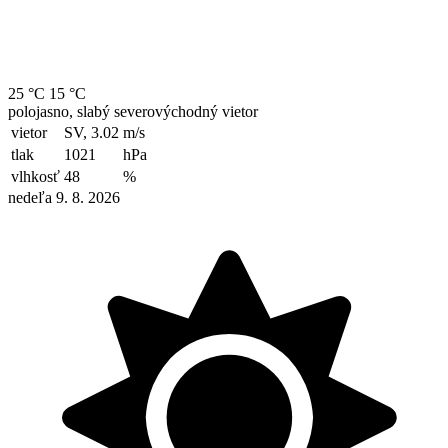
25 °C
15 °C
polojasno, slabý severovýchodný vietor
vietor
SV, 3.02
m/s
tlak
1021
hPa
vlhkosť
48
%
nedeľa 9. 8. 2026