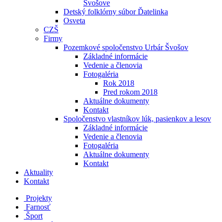
Švošove
Detský folklórny súbor Ďatelinka
Osveta
CZŠ
Firmy
Pozemkové spoločenstvo Urbár Švošov
Základné informácie
Vedenie a členovia
Fotogaléria
Rok 2018
Pred rokom 2018
Aktuálne dokumenty
Kontakt
Spoločenstvo vlastníkov lúk, pasienkov a lesov
Základné informácie
Vedenie a členovia
Fotogaléria
Aktuálne dokumenty
Kontakt
Aktuality
Kontakt
Projekty
Farnosť
Šport