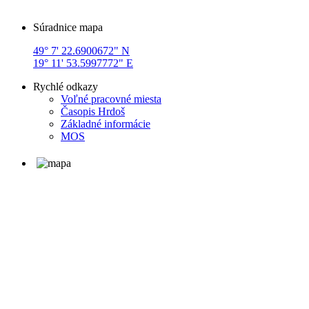
Súradnice mapa
49° 7' 22.6900672" N
19° 11' 53.5997772" E
Rychlé odkazy
Voľné pracovné miesta
Časopis Hrdoš
Základné informácie
MOS