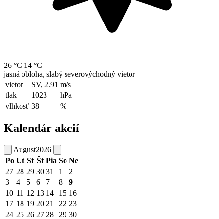
26 °C
14 °C
jasná obloha, slabý severovýchodný vietor
vietor
SV, 2.91
m/s
tlak
1023
hPa
vlhkosť
38
%
Kalendár akcií
August
2026
Po
Ut
St
Št
Pia
So
Ne
27
28
29
30
31
1
2
3
4
5
6
7
8
9
10
11
12
13
14
15
16
17
18
19
20
21
22
23
24
25
26
27
28
29
30