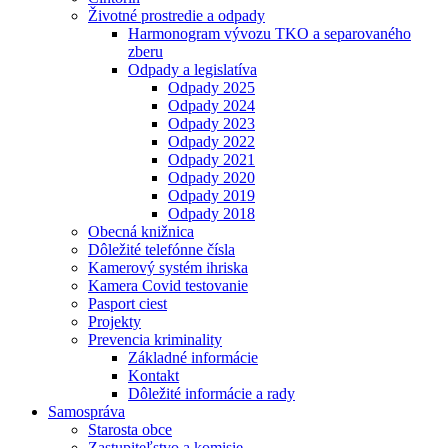
Životné prostredie a odpady
Harmonogram vývozu TKO a separovaného
zberu
Odpady a legislatíva
Odpady 2025
Odpady 2024
Odpady 2023
Odpady 2022
Odpady 2021
Odpady 2020
Odpady 2019
Odpady 2018
Obecná knižnica
Dôležité telefónne čísla
Kamerový systém ihriska
Kamera Covid testovanie
Pasport ciest
Projekty
Prevencia kriminality
Základné informácie
Kontakt
Dôležité informácie a rady
Samospráva
Starosta obce
Zastupiteľstvo a komisie