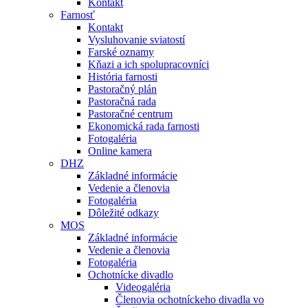
Kontakt
Farnosť
Kontakt
Vysluhovanie sviatostí
Farské oznamy
Kňazi a ich spolupracovníci
História farnosti
Pastoračný plán
Pastoračná rada
Pastoračné centrum
Ekonomická rada farnosti
Fotogaléria
Online kamera
DHZ
Základné informácie
Vedenie a členovia
Fotogaléria
Dôležité odkazy
MOS
Základné informácie
Vedenie a členovia
Fotogaléria
Ochotnícke divadlo
Videogaléria
Členovia ochotníckeho divadla vo