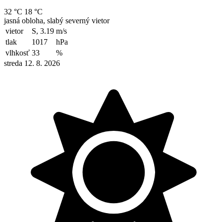
32 °C
18 °C
jasná obloha, slabý severný vietor
vietor
S, 3.19
m/s
tlak
1017
hPa
vlhkosť
33
%
streda 12. 8. 2026