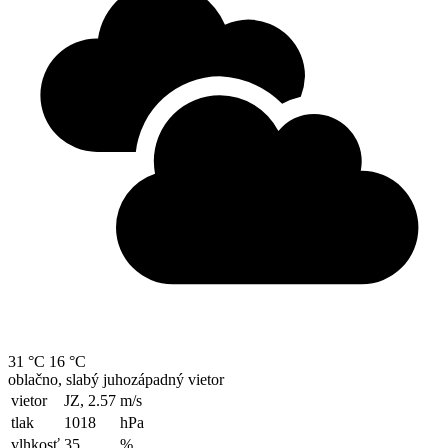
31 °C
16 °C
oblačno, slabý juhozápadný vietor
vietor
JZ, 2.57
m/s
tlak
1018
hPa
vlhkosť
35
%