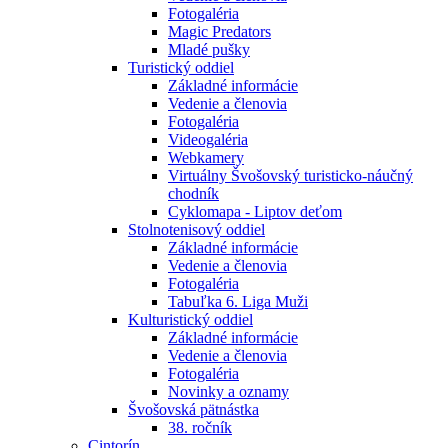
Fotogaléria
Magic Predators
Mladé pušky
Turistický oddiel
Základné informácie
Vedenie a členovia
Fotogaléria
Videogaléria
Webkamery
Virtuálny Švošovský turisticko-náučný
chodník
Cyklomapa - Liptov deťom
Stolnotenisový oddiel
Základné informácie
Vedenie a členovia
Fotogaléria
Tabuľka 6. Liga Muži
Kulturistický oddiel
Základné informácie
Vedenie a členovia
Fotogaléria
Novinky a oznamy
Švošovská pätnástka
38. ročník
Cintorín