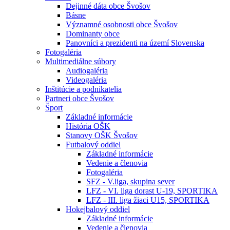
Dejinné dáta obce Švošov
Básne
Významné osobnosti obce Švošov
Dominanty obce
Panovníci a prezidenti na území Slovenska
Fotogaléria
Multimediálne súbory
Audiogaléria
Videogaléria
Inštitúcie a podnikatelia
Partneri obce Švošov
Šport
Základné informácie
História OŠK
Stanovy OŠK Švošov
Futbalový oddiel
Základné informácie
Vedenie a členovia
Fotogaléria
SFZ - V.liga, skupina sever
LFZ - VI. liga dorast U-19, SPORTIKA
LFZ - III. liga žiaci U15, SPORTIKA
Hokejbalový oddiel
Základné informácie
Vedenie a členovia