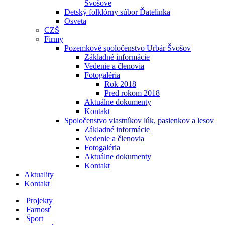
Švošove
Detský folklórny súbor Ďatelinka
Osveta
CZŠ
Firmy
Pozemkové spoločenstvo Urbár Švošov
Základné informácie
Vedenie a členovia
Fotogaléria
Rok 2018
Pred rokom 2018
Aktuálne dokumenty
Kontakt
Spoločenstvo vlastníkov lúk, pasienkov a lesov
Základné informácie
Vedenie a členovia
Fotogaléria
Aktuálne dokumenty
Kontakt
Aktuality
Kontakt
Projekty
Farnosť
Šport