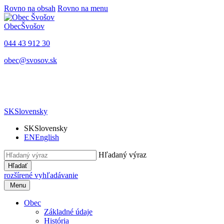
Rovno na obsah
Rovno na menu
Obec
Švošov
044 43 912 30
obec@svosov.sk
SK
Slovensky
SK
Slovensky
EN
English
Hľadaný výraz
Hľadať
rozšírené vyhľadávanie
Menu
Obec
Základné údaje
História