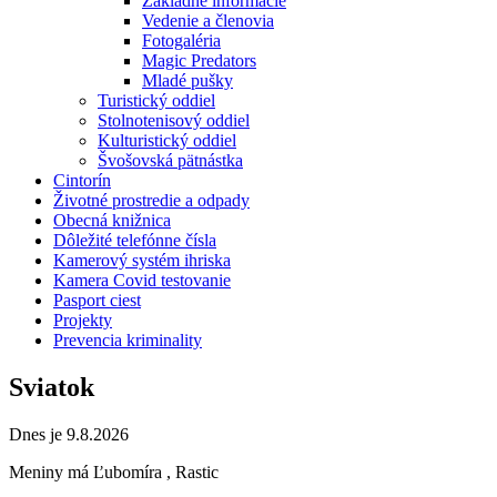
Základné informácie
Vedenie a členovia
Fotogaléria
Magic Predators
Mladé pušky
Turistický oddiel
Stolnotenisový oddiel
Kulturistický oddiel
Švošovská pätnástka
Cintorín
Životné prostredie a odpady
Obecná knižnica
Dôležité telefónne čísla
Kamerový systém ihriska
Kamera Covid testovanie
Pasport ciest
Projekty
Prevencia kriminality
Sviatok
Dnes je 9.8.2026
Meniny má
Ľubomíra
, Rastic