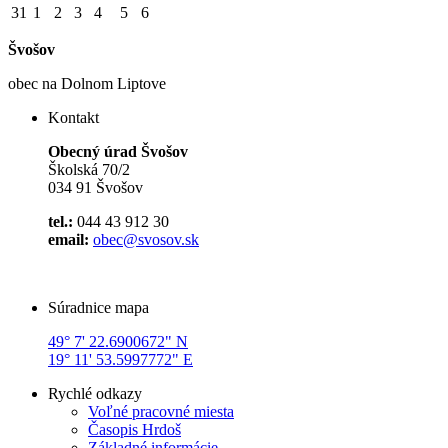
31
1
2
3
4
5
6
Švošov
obec na Dolnom Liptove
Kontakt
Obecný úrad Švošov
Školská 70/2
034 91 Švošov
tel.:
044 43 912 30
email:
obec@svosov.sk
Súradnice mapa
49° 7' 22.6900672" N
19° 11' 53.5997772" E
Rychlé odkazy
Voľné pracovné miesta
Časopis Hrdoš
Základné informácie