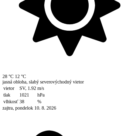
28 °C
12 °C
jasná obloha, slabý severovýchodný vietor
vietor
SV, 1.92
m/s
tlak
1021
hPa
vlhkosť
38
%
zajtra, pondelok 10. 8. 2026