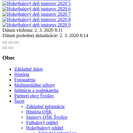
Dátum vloženia:
2. 3. 2020 8:11
Dátum poslednej aktualizácie:
2. 3. 2020 8:14
Obec
Základné údaje
História
Fotogaléria
Multimediálne súbory
Inštitúcie a podnikatelia
Partneri obce Švošov
Šport
Základné informácie
História OŠK
Stanovy OŠK Švošov
Futbalový oddiel
Hokejbalový oddiel