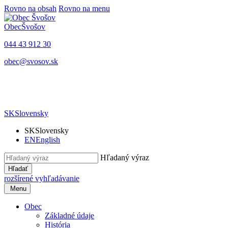
Rovno na obsah
Rovno na menu
Obec
Švošov
044 43 912 30
obec@svosov.sk
SK
Slovensky
SK
Slovensky
EN
English
Hľadaný výraz
Hľadať
rozšírené vyhľadávanie
Menu
Obec
Základné údaje
História