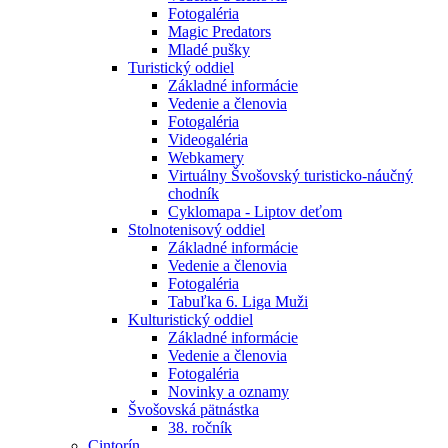
Fotogaléria
Magic Predators
Mladé pušky
Turistický oddiel
Základné informácie
Vedenie a členovia
Fotogaléria
Videogaléria
Webkamery
Virtuálny Švošovský turisticko-náučný
chodník
Cyklomapa - Liptov deťom
Stolnotenisový oddiel
Základné informácie
Vedenie a členovia
Fotogaléria
Tabuľka 6. Liga Muži
Kulturistický oddiel
Základné informácie
Vedenie a členovia
Fotogaléria
Novinky a oznamy
Švošovská pätnástka
38. ročník
Cintorín