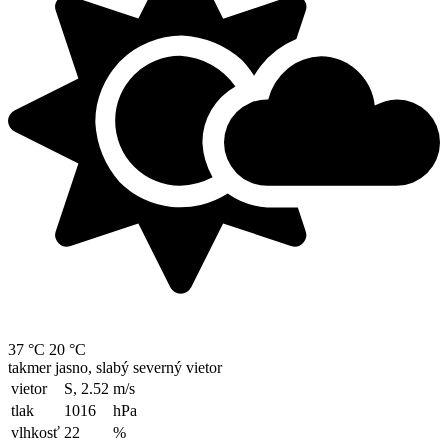
37 °C
20 °C
takmer jasno, slabý severný vietor
vietor
S, 2.52
m/s
tlak
1016
hPa
vlhkosť
22
%