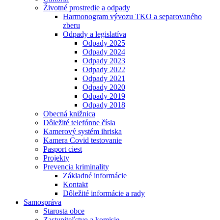
Životné prostredie a odpady
Harmonogram vývozu TKO a separovaného
zberu
Odpady a legislatíva
Odpady 2025
Odpady 2024
Odpady 2023
Odpady 2022
Odpady 2021
Odpady 2020
Odpady 2019
Odpady 2018
Obecná knižnica
Dôležité telefónne čísla
Kamerový systém ihriska
Kamera Covid testovanie
Pasport ciest
Projekty
Prevencia kriminality
Základné informácie
Kontakt
Dôležité informácie a rady
Samospráva
Starosta obce
Zastupiteľstvo a komisie