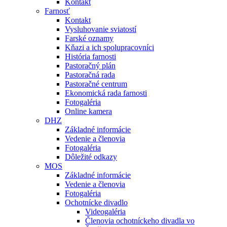
Kontakt
Farnosť
Kontakt
Vysluhovanie sviatostí
Farské oznamy
Kňazi a ich spolupracovníci
História farnosti
Pastoračný plán
Pastoračná rada
Pastoračné centrum
Ekonomická rada farnosti
Fotogaléria
Online kamera
DHZ
Základné informácie
Vedenie a členovia
Fotogaléria
Dôležité odkazy
MOS
Základné informácie
Vedenie a členovia
Fotogaléria
Ochotnícke divadlo
Videogaléria
Členovia ochotníckeho divadla vo