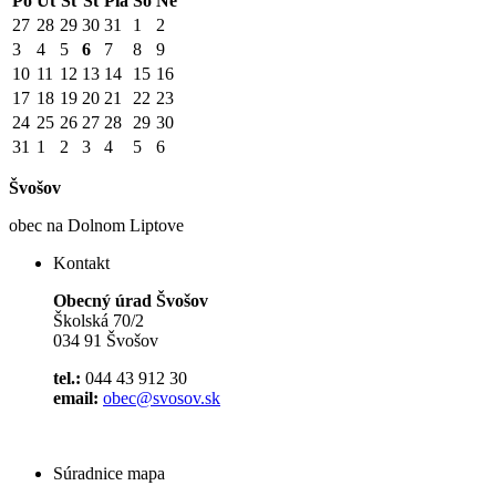
Po
Ut
St
Št
Pia
So
Ne
27
28
29
30
31
1
2
3
4
5
6
7
8
9
10
11
12
13
14
15
16
17
18
19
20
21
22
23
24
25
26
27
28
29
30
31
1
2
3
4
5
6
Švošov
obec na Dolnom Liptove
Kontakt
Obecný úrad Švošov
Školská 70/2
034 91 Švošov
tel.:
044 43 912 30
email:
obec@svosov.sk
Súradnice mapa