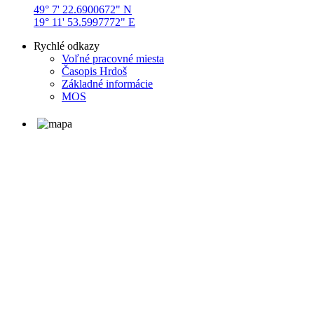
49° 7' 22.6900672" N
19° 11' 53.5997772" E
Rychlé odkazy
Voľné pracovné miesta
Časopis Hrdoš
Základné informácie
MOS