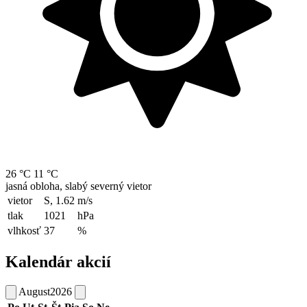
26 °C
11 °C
jasná obloha, slabý severný vietor
vietor
S, 1.62
m/s
tlak
1021
hPa
vlhkosť
37
%
Kalendár akcií
August
2026