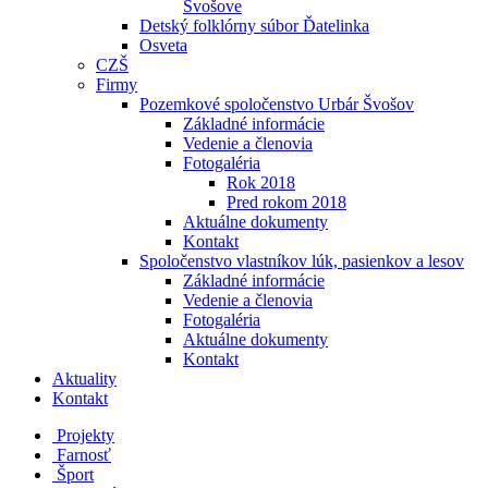
Švošove
Detský folklórny súbor Ďatelinka
Osveta
CZŠ
Firmy
Pozemkové spoločenstvo Urbár Švošov
Základné informácie
Vedenie a členovia
Fotogaléria
Rok 2018
Pred rokom 2018
Aktuálne dokumenty
Kontakt
Spoločenstvo vlastníkov lúk, pasienkov a lesov
Základné informácie
Vedenie a členovia
Fotogaléria
Aktuálne dokumenty
Kontakt
Aktuality
Kontakt
Projekty
Farnosť
Šport