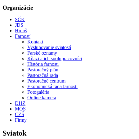
Organizácie
SČK
JDS
Hrdoš
Farnosť
Kontakt
Vysluhovanie sviatostí
Farské oznamy
Kňazi a ich spolupracovníci
História farnosti
Pastoračný plán
Pastoračná rada
Pastoračné centrum
Ekonomická rada farnosti
Fotogaléria
Online kamera
DHZ
MOS
CZŠ
Firmy
Sviatok