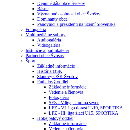
Dejinné dáta obce Švošov
Básne
Významné osobnosti obce Švošov
Dominanty obce
Panovníci a prezidenti na území Slovenska
Fotogaléria
Multimediálne súbory
Audiogaléria
Videogaléria
Inštitúcie a podnikatelia
Partneri obce Švošov
Šport
Základné informácie
História OŠK
Stanovy OŠK Švošov
Futbalový oddiel
Základné informácie
Vedenie a členovia
Fotogaléria
SFZ - V.liga, skupina sever
LFZ - VI. liga dorast U-19, SPORTIKA
LFZ - III. liga žiaci U15, SPORTIKA
Hokejbalový oddiel
Základné informácie
Vedenie a členovia