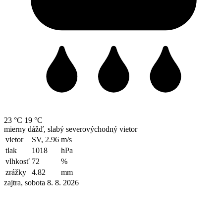
23 °C
19 °C
mierny dážď, slabý severovýchodný vietor
vietor
SV, 2.96
m/s
tlak
1018
hPa
vlhkosť
72
%
zrážky
4.82
mm
zajtra, sobota 8. 8. 2026