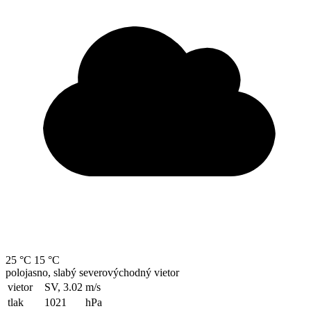
25 °C
15 °C
polojasno, slabý severovýchodný vietor
vietor
SV, 3.02
m/s
tlak
1021
hPa