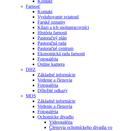
Kontakt
Farnosť
Kontakt
Vysluhovanie sviatostí
Farské oznamy
Kňazi a ich spolupracovníci
História farnosti
Pastoračný plán
Pastoračná rada
Pastoračné centrum
Ekonomická rada farnosti
Fotogaléria
Online kamera
DHZ
Základné informácie
Vedenie a členovia
Fotogaléria
Dôležité odkazy
MOS
Základné informácie
Vedenie a členovia
Fotogaléria
Ochotnícke divadlo
Videogaléria
Členovia ochotníckeho divadla vo