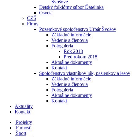
Švošove
Detský folklórny súbor Ďatelinka
Osveta
CZŠ
Firmy
Pozemkové spoločenstvo Urbár Švošov
Základné informácie
Vedenie a členovia
Fotogaléria
Rok 2018
Pred rokom 2018
Aktuálne dokumenty
Kontakt
Spoločenstvo vlastníkov lúk, pasienkov a lesov
Základné informácie
Vedenie a členovia
Fotogaléria
Aktuálne dokumenty
Kontakt
Aktuality
Kontakt
Projekty
Farnosť
Šport