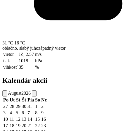
31 °C
16 °C
oblačno, slabý juhozápadný vietor
vietor
JZ, 2.57
m/s
tlak
1018
hPa
vlhkosť
35
%
Kalendár akcií
August
2026
Po
Ut
St
Št
Pia
So
Ne
27
28
29
30
31
1
2
3
4
5
6
7
8
9
10
11
12
13
14
15
16
17
18
19
20
21
22
23