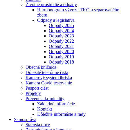
Životné prostredie a odpady
Harmonogram vývozu TKO a separovaného
zberu
Odpady a legislatíva
Odpady 2025
Odpady 2024
Odpady 2023
Odpady 2022
Odpady 2021
Odpady 2020
Odpady 2019
Odpady 2018
Obecná knižnica
Dôležité telefónne čísla
Kamerový systém ihriska
Kamera Covid testovanie
Pasport ciest
Projekty
Prevencia kriminality
Základné informácie
Kontakt
Dôležité informácie a rady
Samospráva
Starosta obce
Zastupiteľstvo a komisie