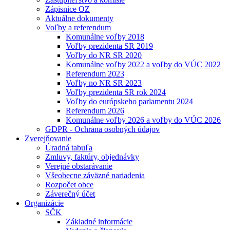
Zápisnice OZ
Aktuálne dokumenty
Voľby a referendum
Komunálne voľby 2018
Voľby prezidenta SR 2019
Voľby do NR SR 2020
Komunálne voľby 2022 a voľby do VÚC 2022
Referendum 2023
Voľby no NR SR 2023
Voľby prezidenta SR rok 2024
Voľby do európskeho parlamentu 2024
Referendum 2026
Komunálne voľby 2026 a voľby do VÚC 2026
GDPR - Ochrana osobných údajov
Zverejňovanie
Úradná tabuľa
Zmluvy, faktúry, objednávky
Verejné obstarávanie
Všeobecne záväzné nariadenia
Rozpočet obce
Záverečný účet
Organizácie
SČK
Základné informácie