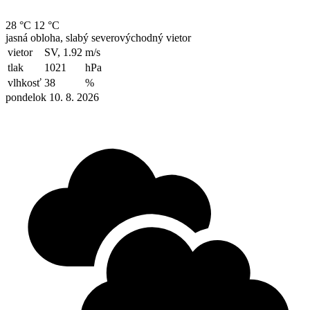
28 °C
12 °C
jasná obloha, slabý severovýchodný vietor
vietor
SV, 1.92
m/s
tlak
1021
hPa
vlhkosť
38
%
pondelok 10. 8. 2026