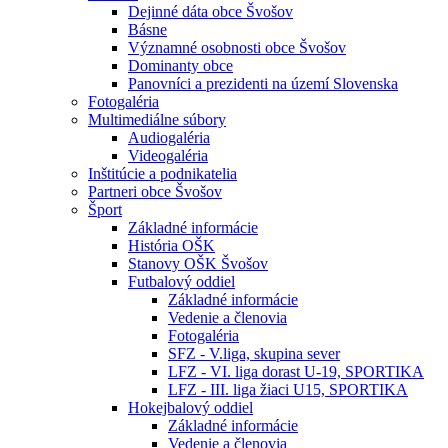
Dejinné dáta obce Švošov
Básne
Významné osobnosti obce Švošov
Dominanty obce
Panovníci a prezidenti na území Slovenska
Fotogaléria
Multimediálne súbory
Audiogaléria
Videogaléria
Inštitúcie a podnikatelia
Partneri obce Švošov
Šport
Základné informácie
História OŠK
Stanovy OŠK Švošov
Futbalový oddiel
Základné informácie
Vedenie a členovia
Fotogaléria
SFZ - V.liga, skupina sever
LFZ - VI. liga dorast U-19, SPORTIKA
LFZ - III. liga žiaci U15, SPORTIKA
Hokejbalový oddiel
Základné informácie
Vedenie a členovia