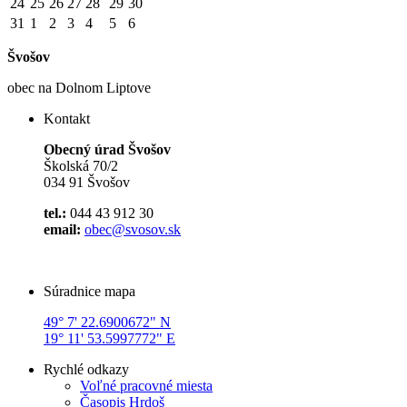
24
25
26
27
28
29
30
31
1
2
3
4
5
6
Švošov
obec na Dolnom Liptove
Kontakt
Obecný úrad Švošov
Školská 70/2
034 91 Švošov
tel.:
044 43 912 30
email:
obec@svosov.sk
Súradnice mapa
49° 7' 22.6900672" N
19° 11' 53.5997772" E
Rychlé odkazy
Voľné pracovné miesta
Časopis Hrdoš