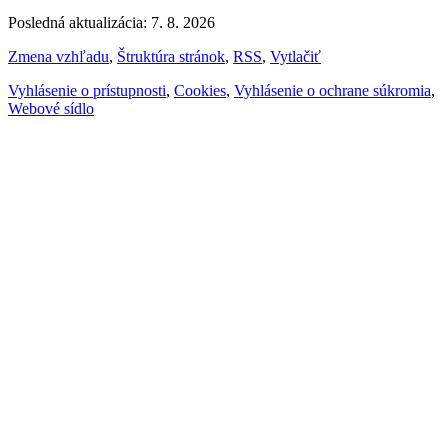
Posledná aktualizácia: 7. 8. 2026
Zmena vzhľadu
,
Štruktúra stránok
,
RSS
,
Vytlačiť
Vyhlásenie o prístupnosti
,
Cookies
,
Vyhlásenie o ochrane súkromia
,
Webové sídlo