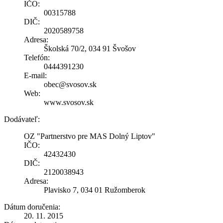
IČO:
00315788
DIČ:
2020589758
Adresa:
Školská 70/2, 034 91 Švošov
Telefón:
0444391230
E-mail:
obec@svosov.sk
Web:
www.svosov.sk
Dodávateľ:
OZ "Partnerstvo pre MAS Dolný Liptov"
IČO:
42432430
DIČ:
2120038943
Adresa:
Plavisko 7, 034 01 Ružomberok
Dátum doručenia:
20. 11. 2015