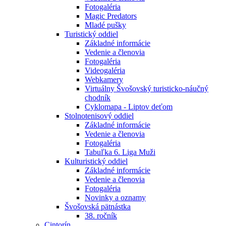
Fotogaléria
Magic Predators
Mladé pušky
Turistický oddiel
Základné informácie
Vedenie a členovia
Fotogaléria
Videogaléria
Webkamery
Virtuálny Švošovský turisticko-náučný
chodník
Cyklomapa - Liptov deťom
Stolnotenisový oddiel
Základné informácie
Vedenie a členovia
Fotogaléria
Tabuľka 6. Liga Muži
Kulturistický oddiel
Základné informácie
Vedenie a členovia
Fotogaléria
Novinky a oznamy
Švošovská pätnástka
38. ročník
Cintorín