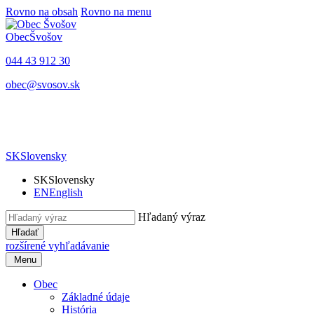
Rovno na obsah
Rovno na menu
Obec
Švošov
044 43 912 30
obec@svosov.sk
SK
Slovensky
SK
Slovensky
EN
English
Hľadaný výraz
Hľadať
rozšírené vyhľadávanie
Menu
Obec
Základné údaje
História