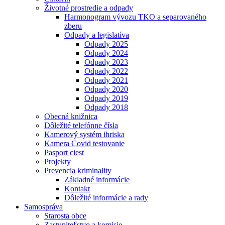
Životné prostredie a odpady
Harmonogram vývozu TKO a separovaného
zberu
Odpady a legislatíva
Odpady 2025
Odpady 2024
Odpady 2023
Odpady 2022
Odpady 2021
Odpady 2020
Odpady 2019
Odpady 2018
Obecná knižnica
Dôležité telefónne čísla
Kamerový systém ihriska
Kamera Covid testovanie
Pasport ciest
Projekty
Prevencia kriminality
Základné informácie
Kontakt
Dôležité informácie a rady
Samospráva
Starosta obce
Zastupiteľstvo a komisie