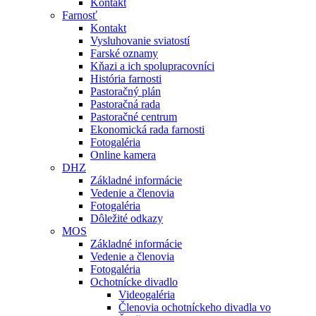
Kontakt
Farnosť
Kontakt
Vysluhovanie sviatostí
Farské oznamy
Kňazi a ich spolupracovníci
História farnosti
Pastoračný plán
Pastoračná rada
Pastoračné centrum
Ekonomická rada farnosti
Fotogaléria
Online kamera
DHZ
Základné informácie
Vedenie a členovia
Fotogaléria
Dôležité odkazy
MOS
Základné informácie
Vedenie a členovia
Fotogaléria
Ochotnícke divadlo
Videogaléria
Členovia ochotníckeho divadla vo