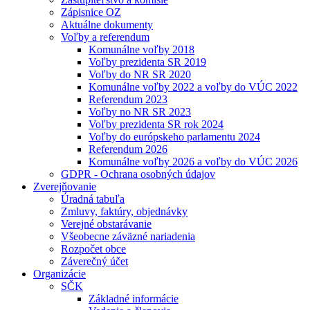
Zápisnice OZ
Aktuálne dokumenty
Voľby a referendum
Komunálne voľby 2018
Voľby prezidenta SR 2019
Voľby do NR SR 2020
Komunálne voľby 2022 a voľby do VÚC 2022
Referendum 2023
Voľby no NR SR 2023
Voľby prezidenta SR rok 2024
Voľby do európskeho parlamentu 2024
Referendum 2026
Komunálne voľby 2026 a voľby do VÚC 2026
GDPR - Ochrana osobných údajov
Zverejňovanie
Úradná tabuľa
Zmluvy, faktúry, objednávky
Verejné obstarávanie
Všeobecne záväzné nariadenia
Rozpočet obce
Záverečný účet
Organizácie
SČK
Základné informácie