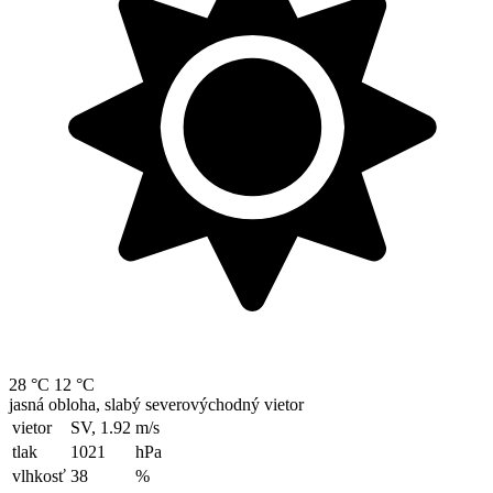
28 °C
12 °C
jasná obloha, slabý severovýchodný vietor
vietor
SV, 1.92
m/s
tlak
1021
hPa
vlhkosť
38
%