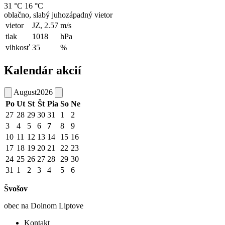
31 °C
16 °C
oblačno, slabý juhozápadný vietor
vietor
JZ, 2.57
m/s
tlak
1018
hPa
vlhkosť
35
%
Kalendár akcií
August
2026
Po
Ut
St
Št
Pia
So
Ne
27
28
29
30
31
1
2
3
4
5
6
7
8
9
10
11
12
13
14
15
16
17
18
19
20
21
22
23
24
25
26
27
28
29
30
31
1
2
3
4
5
6
Švošov
obec na Dolnom Liptove
Kontakt