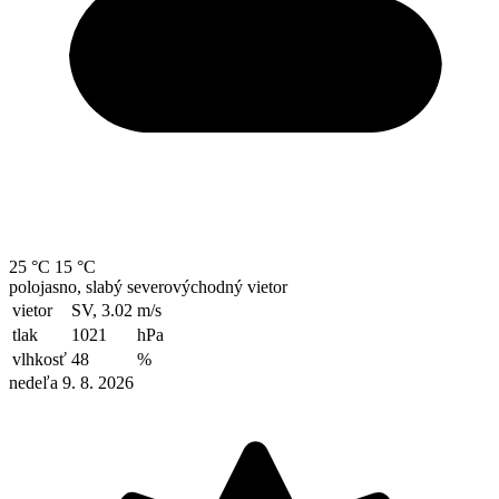
25 °C
15 °C
polojasno, slabý severovýchodný vietor
vietor
SV, 3.02
m/s
tlak
1021
hPa
vlhkosť
48
%
nedeľa 9. 8. 2026