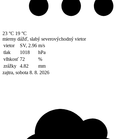
23 °C
19 °C
mierny dážď, slabý severovýchodný vietor
vietor
SV, 2.96
m/s
tlak
1018
hPa
vlhkosť
72
%
zrážky
4.82
mm
zajtra, sobota 8. 8. 2026