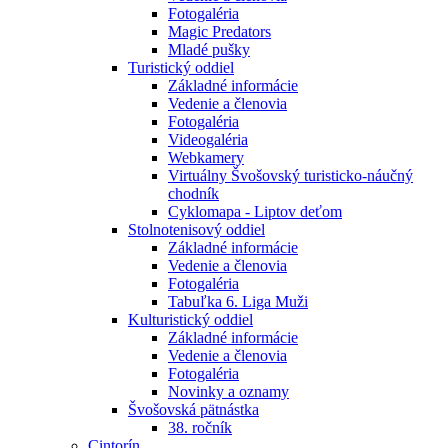
Fotogaléria
Magic Predators
Mladé pušky
Turistický oddiel
Základné informácie
Vedenie a členovia
Fotogaléria
Videogaléria
Webkamery
Virtuálny Švošovský turisticko-náučný
chodník
Cyklomapa - Liptov deťom
Stolnotenisový oddiel
Základné informácie
Vedenie a členovia
Fotogaléria
Tabuľka 6. Liga Muži
Kulturistický oddiel
Základné informácie
Vedenie a členovia
Fotogaléria
Novinky a oznamy
Švošovská pätnástka
38. ročník
Cintorín