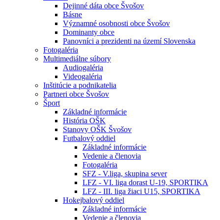
Dejinné dáta obce Švošov
Básne
Významné osobnosti obce Švošov
Dominanty obce
Panovníci a prezidenti na území Slovenska
Fotogaléria
Multimediálne súbory
Audiogaléria
Videogaléria
Inštitúcie a podnikatelia
Partneri obce Švošov
Šport
Základné informácie
História OŠK
Stanovy OŠK Švošov
Futbalový oddiel
Základné informácie
Vedenie a členovia
Fotogaléria
SFZ - V.liga, skupina sever
LFZ - VI. liga dorast U-19, SPORTIKA
LFZ - III. liga žiaci U15, SPORTIKA
Hokejbalový oddiel
Základné informácie
Vedenie a členovia