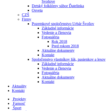
Švošove
Detský folklórny súbor Ďatelinka
Osveta
CZŠ
Firmy
Pozemkové spoločenstvo Urbár Švošov
Základné informácie
Vedenie a členovia
Fotogaléria
Rok 2018
Pred rokom 2018
Aktuálne dokumenty
Kontakt
Spoločenstvo vlastníkov lúk, pasienkov a lesov
Základné informácie
Vedenie a členovia
Fotogaléria
Aktuálne dokumenty
Kontakt
Aktuality
Kontakt
Projekty
Farnosť
Šport