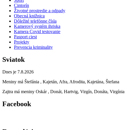
Šport
Cintorín
Životné prostredie a odpady
Obecná knižnica
Dôležité telefónne čísla
Kamerový systém ihriska
Kamera Covid testovanie
Pasport ciest
Projekty
Prevencia kriminality
Sviatok
Dnes je 7.8.2026
Meniny má
Štefánia
, Kajetán, Afra, Afrodita, Kajetána, Štefana
Zajtra má meniny
Oskár
, Donát, Hartvig, Virgín, Donáta, Virgínia
Facebook