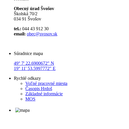
Obecný úrad Švošov
Školská 70/2
034 91 Švošov
tel.:
044 43 912 30
email:
obec@svosov.sk
Súradnice mapa
49° 7' 22.6900672" N
19° 11' 53.5997772" E
Rychlé odkazy
Voľné pracovné miesta
Časopis Hrdoš
Základné informácie
MOS