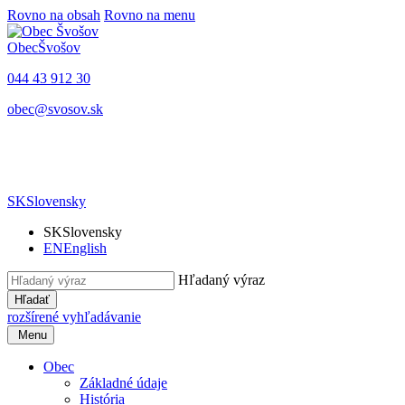
Rovno na obsah
Rovno na menu
Obec
Švošov
044 43 912 30
obec@svosov.sk
SK
Slovensky
SK
Slovensky
EN
English
Hľadaný výraz
Hľadať
rozšírené vyhľadávanie
Menu
Obec
Základné údaje
História