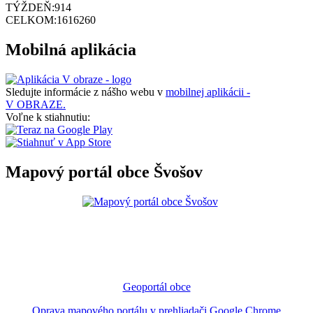
TÝŽDEŇ:
914
CELKOM:
1616260
Mobilná aplikácia
Sledujte informácie z nášho webu v
mobilnej aplikácii -
V OBRAZE.
Voľne k stiahnutiu:
Mapový portál obce Švošov
Geoportál obce
Oprava mapového portálu v prehliadači Google Chrome