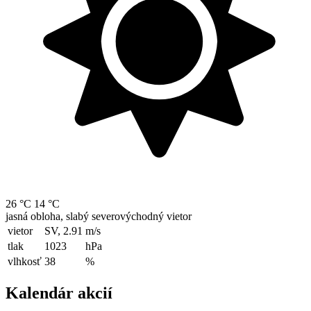
26 °C
14 °C
jasná obloha, slabý severovýchodný vietor
vietor
SV, 2.91
m/s
tlak
1023
hPa
vlhkosť
38
%
Kalendár akcií