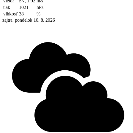
vietor
SV, 1.92
m/s
tlak
1021
hPa
vlhkosť
38
%
zajtra, pondelok 10. 8. 2026