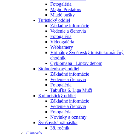
Fotogaléria
Magic Predators
Mladé pušky
Turistický oddiel
Základné informácie
Vedenie a členovia
Fotogaléria
Videogaléria
Webkamery
Virtuálny Švošovský turisticko-náučný
chodník
Cyklomapa - Liptov deťom
Stolnotenisový oddiel
Základné informácie
Vedenie a členovia
Fotogaléria
Tabuľka 6. Liga Muži
Kulturistický oddiel
Základné informácie
Vedenie a členovia
Fotogaléria
Novinky a oznamy
Švošovská pätnástka
38. ročník
Cintorín