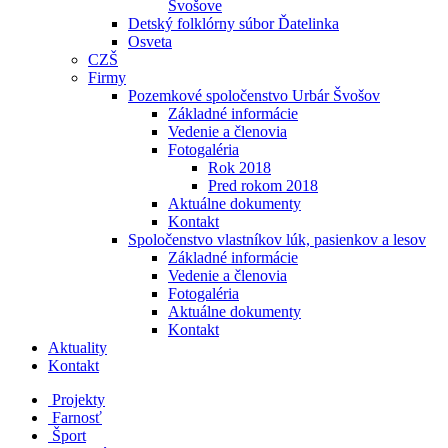
Švošove
Detský folklórny súbor Ďatelinka
Osveta
CZŠ
Firmy
Pozemkové spoločenstvo Urbár Švošov
Základné informácie
Vedenie a členovia
Fotogaléria
Rok 2018
Pred rokom 2018
Aktuálne dokumenty
Kontakt
Spoločenstvo vlastníkov lúk, pasienkov a lesov
Základné informácie
Vedenie a členovia
Fotogaléria
Aktuálne dokumenty
Kontakt
Aktuality
Kontakt
Projekty
Farnosť
Šport