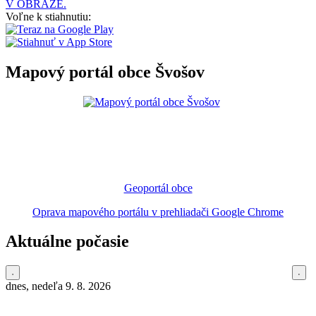
V OBRAZE.
Voľne k stiahnutiu:
Mapový portál obce Švošov
Geoportál obce
Oprava mapového portálu v prehliadači Google Chrome
Aktuálne počasie
dnes, nedeľa 9. 8. 2026