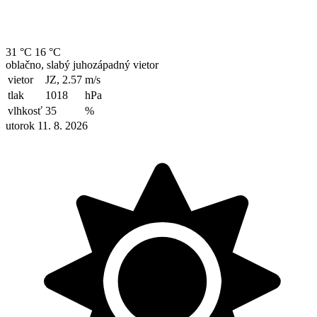
31 °C
16 °C
oblačno, slabý juhozápadný vietor
vietor
JZ, 2.57
m/s
tlak
1018
hPa
vlhkosť
35
%
utorok 11. 8. 2026