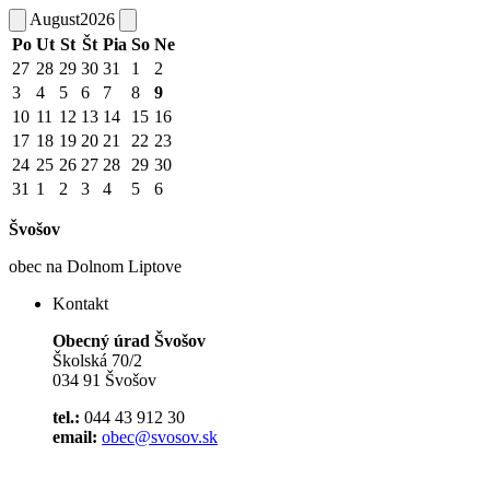
August
2026
Po
Ut
St
Št
Pia
So
Ne
27
28
29
30
31
1
2
3
4
5
6
7
8
9
10
11
12
13
14
15
16
17
18
19
20
21
22
23
24
25
26
27
28
29
30
31
1
2
3
4
5
6
Švošov
obec na Dolnom Liptove
Kontakt
Obecný úrad Švošov
Školská 70/2
034 91 Švošov
tel.:
044 43 912 30
email:
obec@svosov.sk