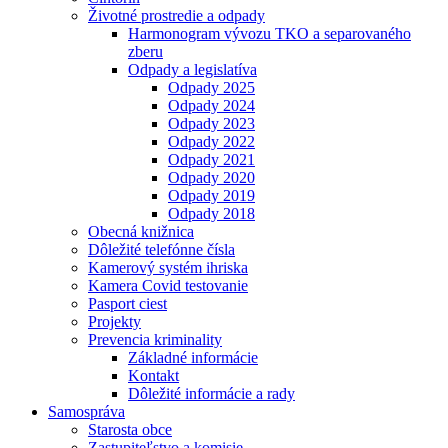
Životné prostredie a odpady
Harmonogram vývozu TKO a separovaného
zberu
Odpady a legislatíva
Odpady 2025
Odpady 2024
Odpady 2023
Odpady 2022
Odpady 2021
Odpady 2020
Odpady 2019
Odpady 2018
Obecná knižnica
Dôležité telefónne čísla
Kamerový systém ihriska
Kamera Covid testovanie
Pasport ciest
Projekty
Prevencia kriminality
Základné informácie
Kontakt
Dôležité informácie a rady
Samospráva
Starosta obce
Zastupiteľstvo a komisie