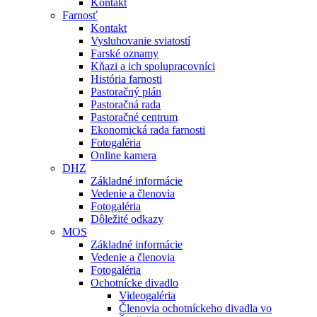
Kontakt
Farnosť
Kontakt
Vysluhovanie sviatostí
Farské oznamy
Kňazi a ich spolupracovníci
História farnosti
Pastoračný plán
Pastoračná rada
Pastoračné centrum
Ekonomická rada farnosti
Fotogaléria
Online kamera
DHZ
Základné informácie
Vedenie a členovia
Fotogaléria
Dôležité odkazy
MOS
Základné informácie
Vedenie a členovia
Fotogaléria
Ochotnícke divadlo
Videogaléria
Členovia ochotníckeho divadla vo