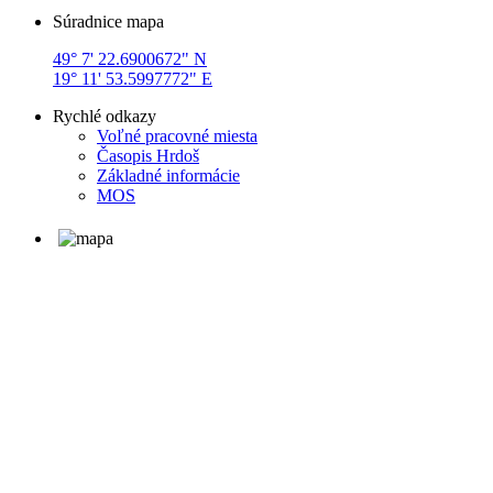
Súradnice mapa
49° 7' 22.6900672" N
19° 11' 53.5997772" E
Rychlé odkazy
Voľné pracovné miesta
Časopis Hrdoš
Základné informácie
MOS