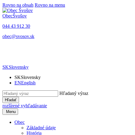
Rovno na obsah
Rovno na menu
Obec
Švošov
044 43 912 30
obec@svosov.sk
SK
Slovensky
SK
Slovensky
EN
English
Hľadaný výraz
Hľadať
rozšírené vyhľadávanie
Menu
Obec
Základné údaje
História