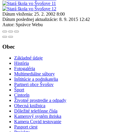
Dátum vloženia:
25. 2. 2002 8:00
Dátum poslednej aktualizácie:
8. 9. 2015 12:42
Autor:
Správce Webu
Obec
Základné údaje
História
Fotogaléria
Multimediálne súbory
Inštitúcie a podnikatelia
Partneri obce Švošov
Šport
Cintorín
Životné prostredie a odpady
Obecná knižnica
Dôležité telefónne čísla
Kamerový systém ihriska
Kamera Covid testovanie
Pasport ciest