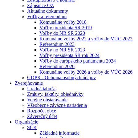
Zápisnice OZ
Aktuálne dokumenty
Voľby a referendum
Komunálne voľby 2018
Voľby prezidenta SR 2019
Voľby do NR SR 2020
Komunálne voľby 2022 a voľby do VÚC 2022
Referendum 2023
Voľby no NR SR 2023
Voľby prezidenta SR rok 2024
Voľby do európskeho parlamentu 2024
Referendum 2026
Komunálne voľby 2026 a voľby do VÚC 2026
GDPR - Ochrana osobných údajov
Zverejňovanie
Úradná tabuľa
Zmluvy, faktúry, objednávky
Verejné obstarávanie
Všeobecne záväzné nariadenia
Rozpočet obce
Záverečný účet
Organizácie
SČK
Základné informácie