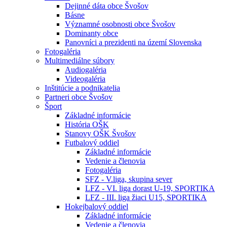
Dejinné dáta obce Švošov
Básne
Významné osobnosti obce Švošov
Dominanty obce
Panovníci a prezidenti na území Slovenska
Fotogaléria
Multimediálne súbory
Audiogaléria
Videogaléria
Inštitúcie a podnikatelia
Partneri obce Švošov
Šport
Základné informácie
História OŠK
Stanovy OŠK Švošov
Futbalový oddiel
Základné informácie
Vedenie a členovia
Fotogaléria
SFZ - V.liga, skupina sever
LFZ - VI. liga dorast U-19, SPORTIKA
LFZ - III. liga žiaci U15, SPORTIKA
Hokejbalový oddiel
Základné informácie
Vedenie a členovia