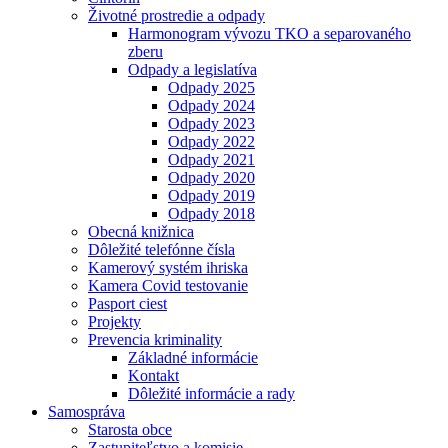
Životné prostredie a odpady
Harmonogram vývozu TKO a separovaného
zberu
Odpady a legislatíva
Odpady 2025
Odpady 2024
Odpady 2023
Odpady 2022
Odpady 2021
Odpady 2020
Odpady 2019
Odpady 2018
Obecná knižnica
Dôležité telefónne čísla
Kamerový systém ihriska
Kamera Covid testovanie
Pasport ciest
Projekty
Prevencia kriminality
Základné informácie
Kontakt
Dôležité informácie a rady
Samospráva
Starosta obce
Zastupiteľstvo a komisie