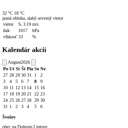
32 °C
18 °C
jasná obloha, slabý severný vietor
vietor
S, 3.19
m/s
tlak
1017
hPa
vlhkosť
33
%
Kalendár akcií
August
2026
Po
Ut
St
Št
Pia
So
Ne
27
28
29
30
31
1
2
3
4
5
6
7
8
9
10
11
12
13
14
15
16
17
18
19
20
21
22
23
24
25
26
27
28
29
30
31
1
2
3
4
5
6
Švošov
obec na Dolnom Liptove