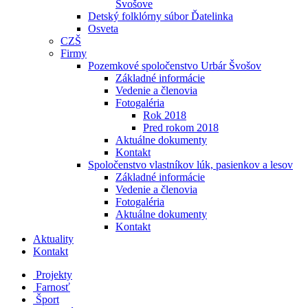
Švošove
Detský folklórny súbor Ďatelinka
Osveta
CZŠ
Firmy
Pozemkové spoločenstvo Urbár Švošov
Základné informácie
Vedenie a členovia
Fotogaléria
Rok 2018
Pred rokom 2018
Aktuálne dokumenty
Kontakt
Spoločenstvo vlastníkov lúk, pasienkov a lesov
Základné informácie
Vedenie a členovia
Fotogaléria
Aktuálne dokumenty
Kontakt
Aktuality
Kontakt
Projekty
Farnosť
Šport