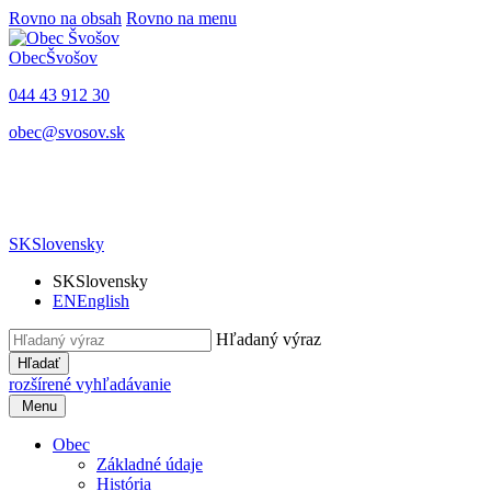
Rovno na obsah
Rovno na menu
Obec
Švošov
044 43 912 30
obec@svosov.sk
SK
Slovensky
SK
Slovensky
EN
English
Hľadaný výraz
Hľadať
rozšírené vyhľadávanie
Menu
Obec
Základné údaje
História