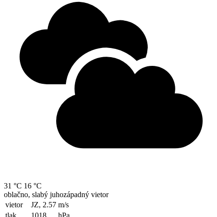
31 °C
16 °C
oblačno, slabý juhozápadný vietor
vietor
JZ, 2.57
m/s
tlak
1018
hPa