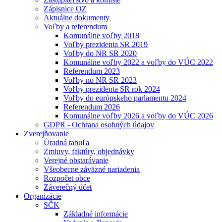
Zápisnice OZ
Aktuálne dokumenty
Voľby a referendum
Komunálne voľby 2018
Voľby prezidenta SR 2019
Voľby do NR SR 2020
Komunálne voľby 2022 a voľby do VÚC 2022
Referendum 2023
Voľby no NR SR 2023
Voľby prezidenta SR rok 2024
Voľby do európskeho parlamentu 2024
Referendum 2026
Komunálne voľby 2026 a voľby do VÚC 2026
GDPR - Ochrana osobných údajov
Zverejňovanie
Úradná tabuľa
Zmluvy, faktúry, objednávky
Verejné obstarávanie
Všeobecne záväzné nariadenia
Rozpočet obce
Záverečný účet
Organizácie
SČK
Základné informácie