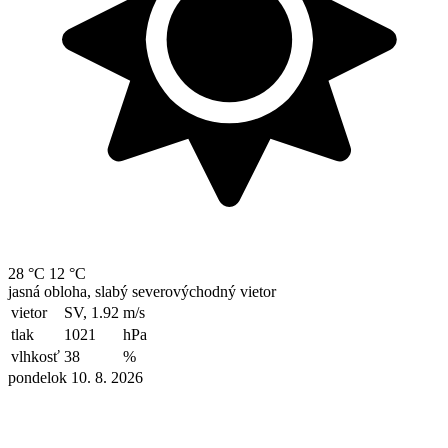
28 °C
12 °C
jasná obloha, slabý severovýchodný vietor
vietor
SV, 1.92
m/s
tlak
1021
hPa
vlhkosť
38
%
pondelok 10. 8. 2026