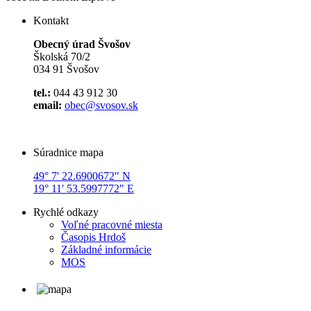
Kontakt
Obecný úrad Švošov
Školská 70/2
034 91 Švošov
tel.:
044 43 912 30
email:
obec@svosov.sk
Súradnice mapa
49° 7' 22.6900672" N
19° 11' 53.5997772" E
Rychlé odkazy
Voľné pracovné miesta
Časopis Hrdoš
Základné informácie
MOS