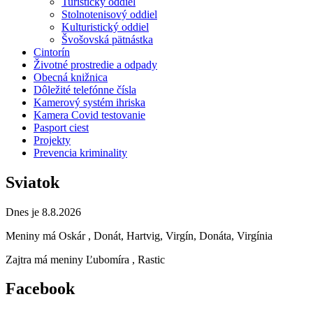
Turistický oddiel
Stolnotenisový oddiel
Kulturistický oddiel
Švošovská pätnástka
Cintorín
Životné prostredie a odpady
Obecná knižnica
Dôležité telefónne čísla
Kamerový systém ihriska
Kamera Covid testovanie
Pasport ciest
Projekty
Prevencia kriminality
Sviatok
Dnes je 8.8.2026
Meniny má
Oskár
, Donát, Hartvig, Virgín, Donáta, Virgínia
Zajtra má meniny
Ľubomíra
, Rastic
Facebook