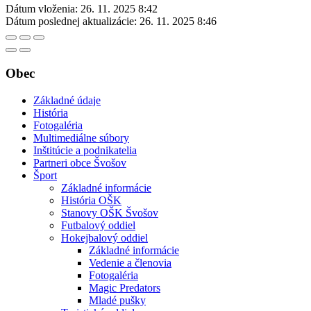
Dátum vloženia:
26. 11. 2025 8:42
Dátum poslednej aktualizácie:
26. 11. 2025 8:46
Obec
Základné údaje
História
Fotogaléria
Multimediálne súbory
Inštitúcie a podnikatelia
Partneri obce Švošov
Šport
Základné informácie
História OŠK
Stanovy OŠK Švošov
Futbalový oddiel
Hokejbalový oddiel
Základné informácie
Vedenie a členovia
Fotogaléria
Magic Predators
Mladé pušky