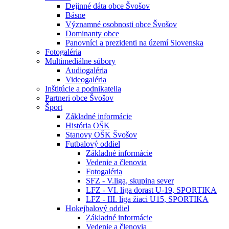
Dejinné dáta obce Švošov
Básne
Významné osobnosti obce Švošov
Dominanty obce
Panovníci a prezidenti na území Slovenska
Fotogaléria
Multimediálne súbory
Audiogaléria
Videogaléria
Inštitúcie a podnikatelia
Partneri obce Švošov
Šport
Základné informácie
História OŠK
Stanovy OŠK Švošov
Futbalový oddiel
Základné informácie
Vedenie a členovia
Fotogaléria
SFZ - V.liga, skupina sever
LFZ - VI. liga dorast U-19, SPORTIKA
LFZ - III. liga žiaci U15, SPORTIKA
Hokejbalový oddiel
Základné informácie
Vedenie a členovia