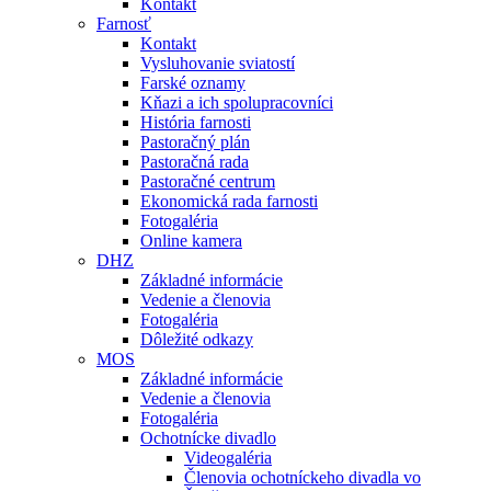
Kontakt
Farnosť
Kontakt
Vysluhovanie sviatostí
Farské oznamy
Kňazi a ich spolupracovníci
História farnosti
Pastoračný plán
Pastoračná rada
Pastoračné centrum
Ekonomická rada farnosti
Fotogaléria
Online kamera
DHZ
Základné informácie
Vedenie a členovia
Fotogaléria
Dôležité odkazy
MOS
Základné informácie
Vedenie a členovia
Fotogaléria
Ochotnícke divadlo
Videogaléria
Členovia ochotníckeho divadla vo