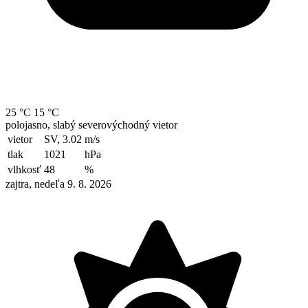
25 °C
15 °C
polojasno, slabý severovýchodný vietor
vietor
SV, 3.02
m/s
tlak
1021
hPa
vlhkosť
48
%
zajtra, nedeľa 9. 8. 2026