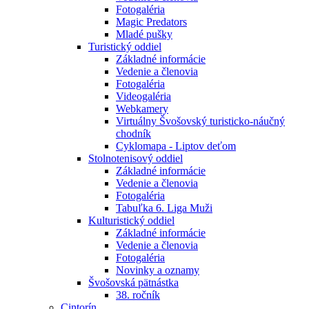
Fotogaléria
Magic Predators
Mladé pušky
Turistický oddiel
Základné informácie
Vedenie a členovia
Fotogaléria
Videogaléria
Webkamery
Virtuálny Švošovský turisticko-náučný
chodník
Cyklomapa - Liptov deťom
Stolnotenisový oddiel
Základné informácie
Vedenie a členovia
Fotogaléria
Tabuľka 6. Liga Muži
Kulturistický oddiel
Základné informácie
Vedenie a členovia
Fotogaléria
Novinky a oznamy
Švošovská pätnástka
38. ročník
Cintorín