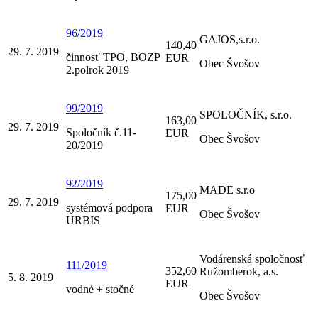
96/2019
GAJOS,s.r.o.
140,40
29. 7. 2019
činnosť TPO, BOZP
EUR
Obec Švošov
2.polrok 2019
99/2019
SPOLOČNÍK, s.r.o.
163,00
29. 7. 2019
Spoločník č.11-
EUR
Obec Švošov
20/2019
92/2019
MADE s.r.o
175,00
29. 7. 2019
systémová podpora
EUR
Obec Švošov
URBIS
Vodárenská spoločnosť
111/2019
352,60
Ružomberok, a.s.
5. 8. 2019
EUR
vodné + stočné
Obec Švošov