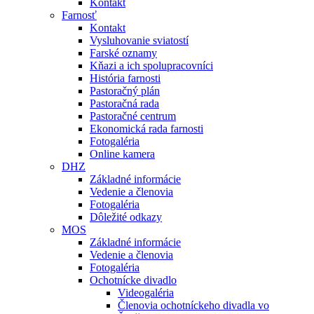
Kontakt
Farnosť
Kontakt
Vysluhovanie sviatostí
Farské oznamy
Kňazi a ich spolupracovníci
História farnosti
Pastoračný plán
Pastoračná rada
Pastoračné centrum
Ekonomická rada farnosti
Fotogaléria
Online kamera
DHZ
Základné informácie
Vedenie a členovia
Fotogaléria
Dôležité odkazy
MOS
Základné informácie
Vedenie a členovia
Fotogaléria
Ochotnícke divadlo
Videogaléria
Členovia ochotníckeho divadla vo