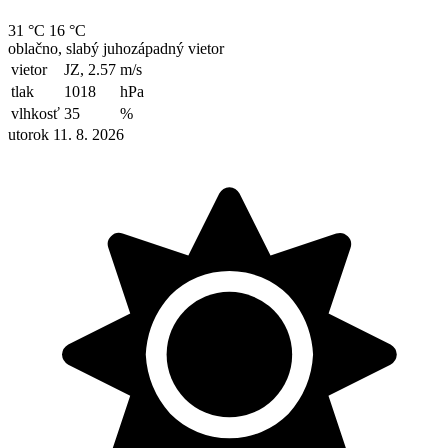
31 °C
16 °C
oblačno, slabý juhozápadný vietor
vietor
JZ, 2.57
m/s
tlak
1018
hPa
vlhkosť
35
%
utorok 11. 8. 2026