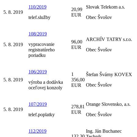
110/2019
Slovak Telekom a.s.
20,99
5. 8. 2019
EUR
telef.služby
Obec Švošov
108/2019
ARCHÍV TATRY s.r.o.
96,00
vypracovanie
5. 8. 2019
EUR
registratúreho
Obec Švošov
poriadku
106/2019
1
Štefan Švárny KOVEX
5. 8. 2019
356,00
výroba a dodávka
Obec Švošov
EUR
oceľovej konzoly
107/2019
Orange Slovensko, a.s.
278,81
5. 8. 2019
EUR
telef.poplatky
Obec Švošov
112/2019
Ing. Ján Buchanec
132,30
Technik