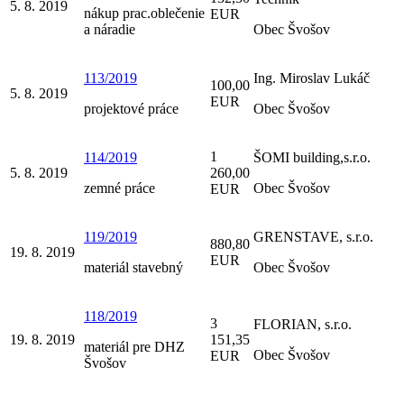
5. 8. 2019
nákup prac.oblečenie
EUR
a náradie
Obec Švošov
113/2019
Ing. Miroslav Lukáč
100,00
5. 8. 2019
EUR
projektové práce
Obec Švošov
1
114/2019
ŠOMI building,s.r.o.
5. 8. 2019
260,00
zemné práce
Obec Švošov
EUR
119/2019
GRENSTAVE, s.r.o.
880,80
19. 8. 2019
EUR
materiál stavebný
Obec Švošov
118/2019
3
FLORIAN, s.r.o.
19. 8. 2019
151,35
materiál pre DHZ
Obec Švošov
EUR
Švošov