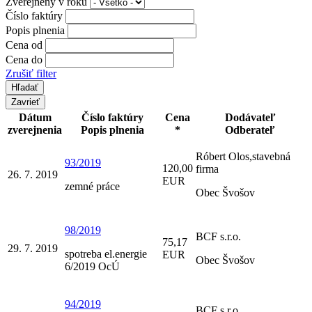
Zverejnený v roku
Číslo faktúry
Popis plnenia
Cena od
Cena do
Zrušiť filter
Zavrieť
Dátum
Číslo faktúry
Cena
Dodávateľ
zverejnenia
Popis plnenia
*
Odberateľ
Róbert Olos,stavebná
93/2019
120,00
firma
26. 7. 2019
EUR
zemné práce
Obec Švošov
98/2019
BCF s.r.o.
75,17
29. 7. 2019
spotreba el.energie
EUR
Obec Švošov
6/2019 OcÚ
94/2019
BCF s.r.o.