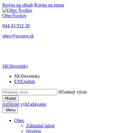
Rovno na obsah
Rovno na menu
Obec
Švošov
044 43 912 30
obec@svosov.sk
SK
Slovensky
SK
Slovensky
EN
English
Hľadaný výraz
Hľadať
rozšírené vyhľadávanie
Menu
Obec
Základné údaje
História