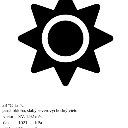
28 °C
12 °C
jasná obloha, slabý severovýchodný vietor
vietor
SV, 1.92
m/s
tlak
1021
hPa