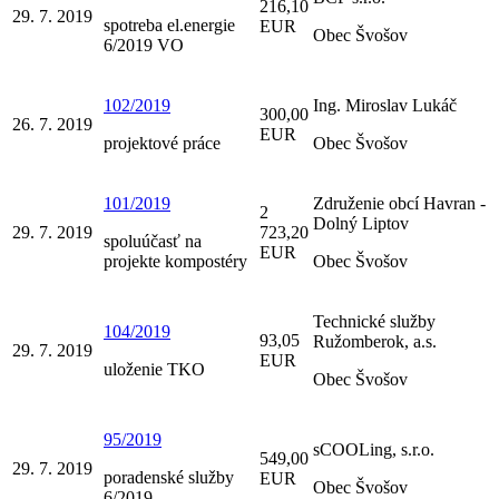
216,10
29. 7. 2019
spotreba el.energie
EUR
Obec Švošov
6/2019 VO
102/2019
Ing. Miroslav Lukáč
300,00
26. 7. 2019
EUR
projektové práce
Obec Švošov
101/2019
Združenie obcí Havran -
2
Dolný Liptov
29. 7. 2019
723,20
spoluúčasť na
EUR
projekte kompostéry
Obec Švošov
Technické služby
104/2019
93,05
Ružomberok, a.s.
29. 7. 2019
EUR
uloženie TKO
Obec Švošov
95/2019
sCOOLing, s.r.o.
549,00
29. 7. 2019
poradenské služby
EUR
Obec Švošov
6/2019