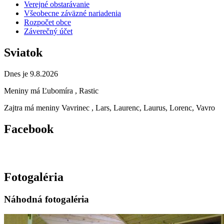
Verejné obstarávanie
Všeobecne záväzné nariadenia
Rozpočet obce
Záverečný účet
Sviatok
Dnes je 9.8.2026
Meniny má
Ľubomíra
, Rastic
Zajtra má meniny
Vavrinec
, Lars, Laurenc, Laurus, Lorenc, Vavro
Facebook
Fotogaléria
Náhodná fotogaléria