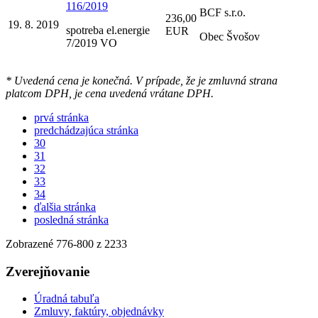
116/2019
BCF s.r.o.
236,00
19. 8. 2019
spotreba el.energie
EUR
Obec Švošov
7/2019 VO
* Uvedená cena je konečná. V prípade, že je zmluvná strana
platcom DPH, je cena uvedená vrátane DPH.
prvá stránka
predchádzajúca stránka
30
31
32
33
34
ďalšia stránka
posledná stránka
Zobrazené
776
-
800
z 2233
Zverejňovanie
Úradná tabuľa
Zmluvy, faktúry, objednávky