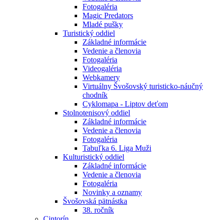
Fotogaléria
Magic Predators
Mladé pušky
Turistický oddiel
Základné informácie
Vedenie a členovia
Fotogaléria
Videogaléria
Webkamery
Virtuálny Švošovský turisticko-náučný
chodník
Cyklomapa - Liptov deťom
Stolnotenisový oddiel
Základné informácie
Vedenie a členovia
Fotogaléria
Tabuľka 6. Liga Muži
Kulturistický oddiel
Základné informácie
Vedenie a členovia
Fotogaléria
Novinky a oznamy
Švošovská pätnástka
38. ročník
Cintorín