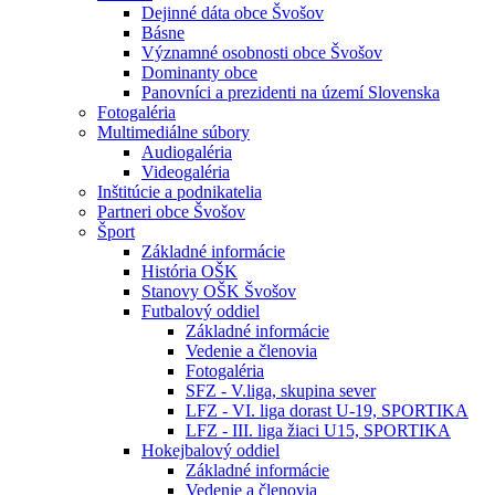
Dejinné dáta obce Švošov
Básne
Významné osobnosti obce Švošov
Dominanty obce
Panovníci a prezidenti na území Slovenska
Fotogaléria
Multimediálne súbory
Audiogaléria
Videogaléria
Inštitúcie a podnikatelia
Partneri obce Švošov
Šport
Základné informácie
História OŠK
Stanovy OŠK Švošov
Futbalový oddiel
Základné informácie
Vedenie a členovia
Fotogaléria
SFZ - V.liga, skupina sever
LFZ - VI. liga dorast U-19, SPORTIKA
LFZ - III. liga žiaci U15, SPORTIKA
Hokejbalový oddiel
Základné informácie
Vedenie a členovia