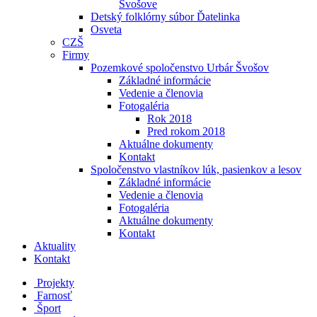
Švošove
Detský folklórny súbor Ďatelinka
Osveta
CZŠ
Firmy
Pozemkové spoločenstvo Urbár Švošov
Základné informácie
Vedenie a členovia
Fotogaléria
Rok 2018
Pred rokom 2018
Aktuálne dokumenty
Kontakt
Spoločenstvo vlastníkov lúk, pasienkov a lesov
Základné informácie
Vedenie a členovia
Fotogaléria
Aktuálne dokumenty
Kontakt
Aktuality
Kontakt
Projekty
Farnosť
Šport