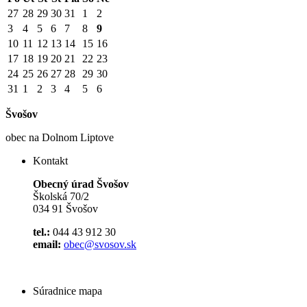
27
28
29
30
31
1
2
3
4
5
6
7
8
9
10
11
12
13
14
15
16
17
18
19
20
21
22
23
24
25
26
27
28
29
30
31
1
2
3
4
5
6
Švošov
obec na Dolnom Liptove
Kontakt
Obecný úrad Švošov
Školská 70/2
034 91 Švošov
tel.:
044 43 912 30
email:
obec@svosov.sk
Súradnice mapa