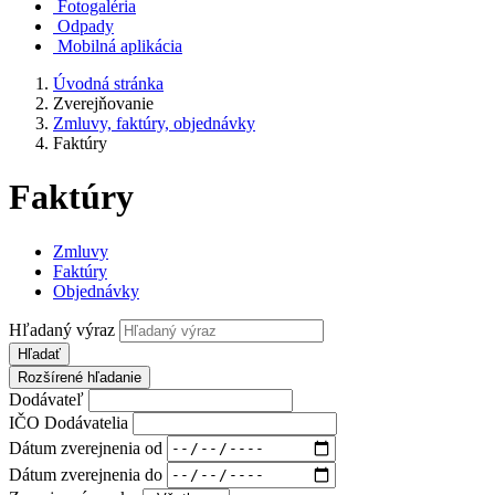
Fotogaléria
Odpady
Mobilná aplikácia
Úvodná stránka
Zverejňovanie
Zmluvy, faktúry, objednávky
Faktúry
Faktúry
Zmluvy
Faktúry
Objednávky
Hľadaný výraz
Hľadať
Rozšírené hľadanie
Dodávateľ
IČO Dodávatelia
Dátum zverejnenia od
Dátum zverejnenia do