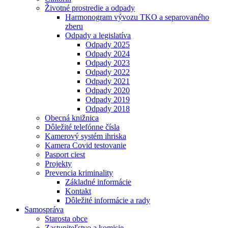
Životné prostredie a odpady
Harmonogram vývozu TKO a separovaného
zberu
Odpady a legislatíva
Odpady 2025
Odpady 2024
Odpady 2023
Odpady 2022
Odpady 2021
Odpady 2020
Odpady 2019
Odpady 2018
Obecná knižnica
Dôležité telefónne čísla
Kamerový systém ihriska
Kamera Covid testovanie
Pasport ciest
Projekty
Prevencia kriminality
Základné informácie
Kontakt
Dôležité informácie a rady
Samospráva
Starosta obce
Zastupiteľstvo a komisie