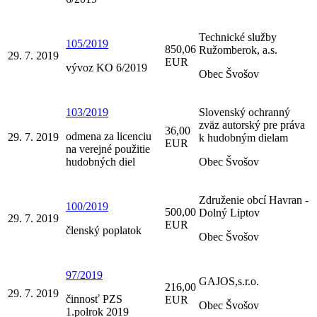
Technické služby
105/2019
850,06
Ružomberok, a.s.
29. 7. 2019
EUR
vývoz KO 6/2019
Obec Švošov
103/2019
Slovenský ochranný
zväz autorský pre práva
36,00
odmena za licenciu
29. 7. 2019
k hudobným dielam
EUR
na verejné použitie
hudobných diel
Obec Švošov
Združenie obcí Havran -
100/2019
500,00
Dolný Liptov
29. 7. 2019
EUR
členský poplatok
Obec Švošov
97/2019
GAJOS,s.r.o.
216,00
29. 7. 2019
činnosť PZS
EUR
Obec Švošov
1.polrok 2019