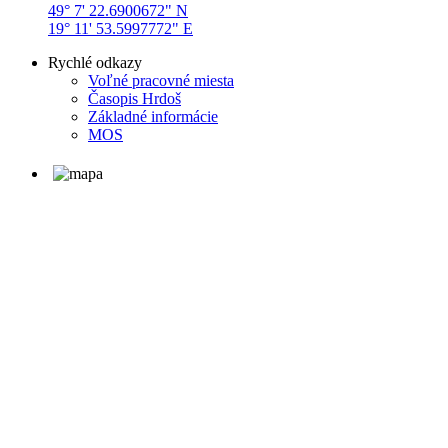
49° 7' 22.6900672" N
19° 11' 53.5997772" E
Rychlé odkazy
Voľné pracovné miesta
Časopis Hrdoš
Základné informácie
MOS