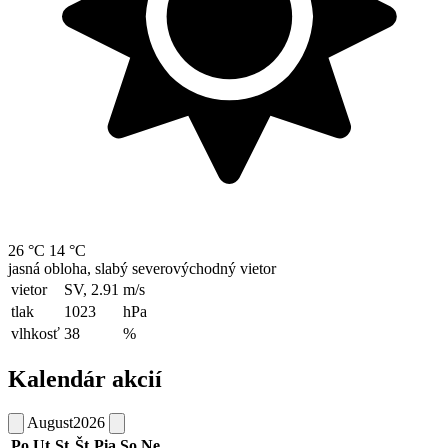
26 °C
14 °C
jasná obloha, slabý severovýchodný vietor
vietor
SV, 2.91
m/s
tlak
1023
hPa
vlhkosť
38
%
Kalendár akcií
August
2026
Po
Ut
St
Št
Pia
So
Ne