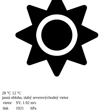
28 °C
12 °C
jasná obloha, slabý severovýchodný vietor
vietor
SV, 1.92
m/s
tlak
1021
hPa