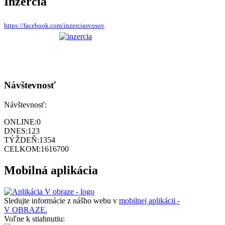
Inzercia
https://facebook.com/inzerciasvosov
Návštevnosť
Návštevnosť:
ONLINE:
0
DNES:
123
TÝŽDEŇ:
1354
CELKOM:
1616700
Mobilná aplikácia
Sledujte informácie z nášho webu v
mobilnej aplikácii -
V OBRAZE.
Voľne k stiahnutiu: