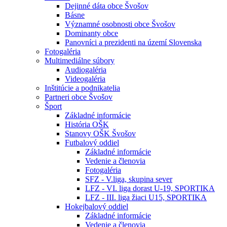
Dejinné dáta obce Švošov
Básne
Významné osobnosti obce Švošov
Dominanty obce
Panovníci a prezidenti na území Slovenska
Fotogaléria
Multimediálne súbory
Audiogaléria
Videogaléria
Inštitúcie a podnikatelia
Partneri obce Švošov
Šport
Základné informácie
História OŠK
Stanovy OŠK Švošov
Futbalový oddiel
Základné informácie
Vedenie a členovia
Fotogaléria
SFZ - V.liga, skupina sever
LFZ - VI. liga dorast U-19, SPORTIKA
LFZ - III. liga žiaci U15, SPORTIKA
Hokejbalový oddiel
Základné informácie
Vedenie a členovia