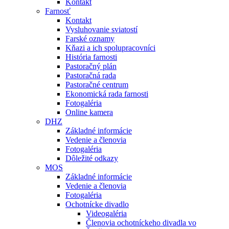
Kontakt
Farnosť
Kontakt
Vysluhovanie sviatostí
Farské oznamy
Kňazi a ich spolupracovníci
História farnosti
Pastoračný plán
Pastoračná rada
Pastoračné centrum
Ekonomická rada farnosti
Fotogaléria
Online kamera
DHZ
Základné informácie
Vedenie a členovia
Fotogaléria
Dôležité odkazy
MOS
Základné informácie
Vedenie a členovia
Fotogaléria
Ochotnícke divadlo
Videogaléria
Členovia ochotníckeho divadla vo