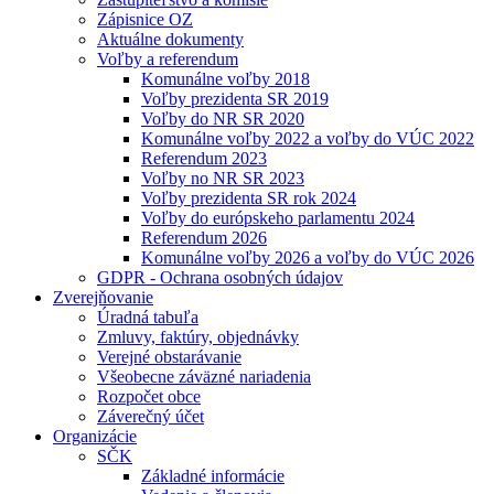
Zápisnice OZ
Aktuálne dokumenty
Voľby a referendum
Komunálne voľby 2018
Voľby prezidenta SR 2019
Voľby do NR SR 2020
Komunálne voľby 2022 a voľby do VÚC 2022
Referendum 2023
Voľby no NR SR 2023
Voľby prezidenta SR rok 2024
Voľby do európskeho parlamentu 2024
Referendum 2026
Komunálne voľby 2026 a voľby do VÚC 2026
GDPR - Ochrana osobných údajov
Zverejňovanie
Úradná tabuľa
Zmluvy, faktúry, objednávky
Verejné obstarávanie
Všeobecne záväzné nariadenia
Rozpočet obce
Záverečný účet
Organizácie
SČK
Základné informácie