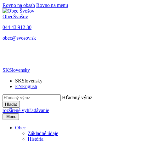
Rovno na obsah
Rovno na menu
Obec
Švošov
044 43 912 30
obec@svosov.sk
SK
Slovensky
SK
Slovensky
EN
English
Hľadaný výraz
Hľadať
rozšírené vyhľadávanie
Menu
Obec
Základné údaje
História