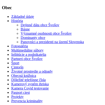
Obec
Základné údaje
História
Dejinné dáta obce Švošov
Básne
Významné osobnosti obce Švošov
Dominanty obce
Panovníci a prezidenti na území Slovenska
Fotogaléria
Multimediálne súbory
Inštitúcie a podnikatelia
Partneri obce Švošov
Šport
Cintorín
Životné prostredie a odpady
Obecná knižnica
Dôležité telefónne čísla
Kamerový systém ihriska
Kamera Covid testovanie
Pasport ciest
Projekty
Prevencia kriminality