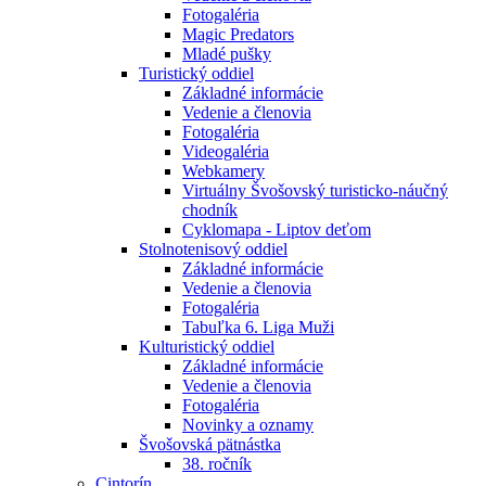
Fotogaléria
Magic Predators
Mladé pušky
Turistický oddiel
Základné informácie
Vedenie a členovia
Fotogaléria
Videogaléria
Webkamery
Virtuálny Švošovský turisticko-náučný
chodník
Cyklomapa - Liptov deťom
Stolnotenisový oddiel
Základné informácie
Vedenie a členovia
Fotogaléria
Tabuľka 6. Liga Muži
Kulturistický oddiel
Základné informácie
Vedenie a členovia
Fotogaléria
Novinky a oznamy
Švošovská pätnástka
38. ročník
Cintorín