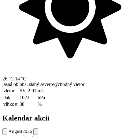
26 °C
14 °C
jasná obloha, slabý severovýchodný vietor
vietor
SV, 2.91
m/s
tlak
1023
hPa
vlhkosť
38
%
Kalendár akcií
August
2026