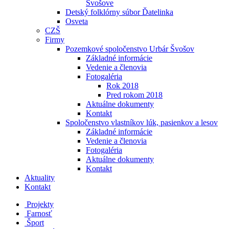
Švošove
Detský folklórny súbor Ďatelinka
Osveta
CZŠ
Firmy
Pozemkové spoločenstvo Urbár Švošov
Základné informácie
Vedenie a členovia
Fotogaléria
Rok 2018
Pred rokom 2018
Aktuálne dokumenty
Kontakt
Spoločenstvo vlastníkov lúk, pasienkov a lesov
Základné informácie
Vedenie a členovia
Fotogaléria
Aktuálne dokumenty
Kontakt
Aktuality
Kontakt
Projekty
Farnosť
Šport