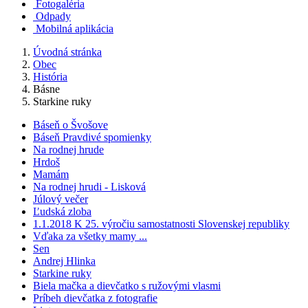
Fotogaléria
Odpady
Mobilná aplikácia
Úvodná stránka
Obec
História
Básne
Starkine ruky
Báseň o Švošove
Báseň Pravdivé spomienky
Na rodnej hrude
Hrdoš
Mamám
Na rodnej hrudi - Lisková
Júlový večer
Ľudská zloba
1.1.2018 K 25. výročiu samostatnosti Slovenskej republiky
Vďaka za všetky mamy ...
Sen
Andrej Hlinka
Starkine ruky
Biela mačka a dievčatko s ružovými vlasmi
Príbeh dievčatka z fotografie