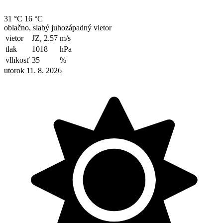
31 °C
16 °C
oblačno, slabý juhozápadný vietor
vietor
JZ, 2.57
m/s
tlak
1018
hPa
vlhkosť
35
%
utorok 11. 8. 2026