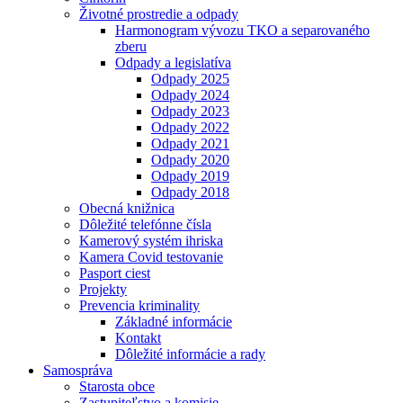
Životné prostredie a odpady
Harmonogram vývozu TKO a separovaného
zberu
Odpady a legislatíva
Odpady 2025
Odpady 2024
Odpady 2023
Odpady 2022
Odpady 2021
Odpady 2020
Odpady 2019
Odpady 2018
Obecná knižnica
Dôležité telefónne čísla
Kamerový systém ihriska
Kamera Covid testovanie
Pasport ciest
Projekty
Prevencia kriminality
Základné informácie
Kontakt
Dôležité informácie a rady
Samospráva
Starosta obce
Zastupiteľstvo a komisie