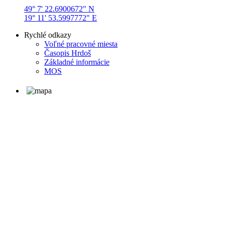
49° 7' 22.6900672" N
19° 11' 53.5997772" E
Rychlé odkazy
Voľné pracovné miesta
Časopis Hrdoš
Základné informácie
MOS