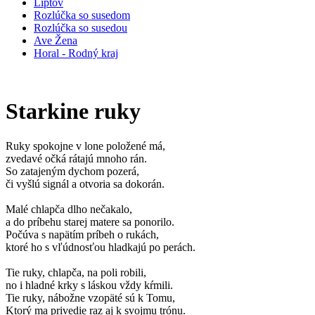
Liptov
Rozlúčka so susedom
Rozlúčka so susedou
Ave Žena
Horal - Rodný kraj
Starkine ruky
Ruky spokojne v lone položené má,
zvedavé očká rátajú mnoho rán.
So zatajeným dychom pozerá,
či vyšlú signál a otvoria sa dokorán.
Malé chlapča dlho nečakalo,
a do príbehu starej matere sa ponorilo.
Počúva s napätím príbeh o rukách,
ktoré ho s vľúdnosťou hladkajú po perách.
Tie ruky, chlapča, na poli robili,
no i hladné krky s láskou vždy kŕmili.
Tie ruky, nábožne vzopäté sú k Tomu,
Ktorý ma privedie raz aj k svojmu trónu.