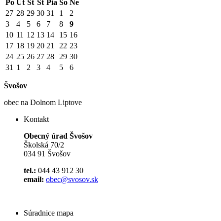
Po
Ut
St
Št
Pia
So
Ne
27
28
29
30
31
1
2
3
4
5
6
7
8
9
10
11
12
13
14
15
16
17
18
19
20
21
22
23
24
25
26
27
28
29
30
31
1
2
3
4
5
6
Švošov
obec na Dolnom Liptove
Kontakt
Obecný úrad Švošov
Školská 70/2
034 91 Švošov
tel.:
044 43 912 30
email:
obec@svosov.sk
Súradnice mapa