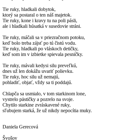
Tie ruky, hladkali dobytok,
ktorý sa postaral o ten náš majetok.
Tie ruky, kone i kravy tu na poli pásli,
ale i hladkali húsatká v susedovie stráni.
Tie ruky, máčali sa v priezračnom potoku,
keď bolo treba zájsť po tú čistú vodu.
Tie ruky, hladkali po vláskoch detičky,
keď som im v izbietke spievala pesničky.
Tie ruky, mávali kedysi silu preveľkú,
dnes už len dokážu uvariť polievku.
Tie ruky, hoc silu už nemajú,
pohladiť, objať, vždy sa ti poddajú.
Chlapča sa usmialo, v tom starkinom lone,
vystrelo pästičky a pozrelo na svoje.
Chytilo starkine zvráskavené ruky,
sľubujem starká, že už nikdy nepocítia muky.
Daniela Gerecová
Švošov